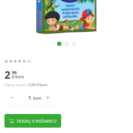
(0)
2
99
€/kom
Cijena za j.m.:
2,99 €/kom
kom
DODAJ U KOŠARICU