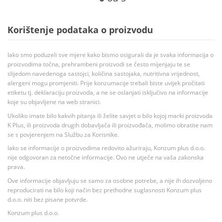
Korištenje podataka o proizvodu
Iako smo poduzeli sve mjere kako bismo osigurali da je svaka informacija o
proizvodima točna, prehrambeni proizvodi se često mijenjaju te se
slijedom navedenoga sastojci, količina sastojaka, nutritivna vrijednost,
alergeni mogu promjeniti. Prije konzumacije trebali biste uvijek pročitati
etiketu tj. deklaraciju proizvoda, a ne se oslanjati isključivo na informacije
koje su objavljene na web stranici.
Ukoliko imate bilo kakvih pitanja ili želite savjet o bilo kojoj marki proizvoda
K Plus, ili proizvoda drugih dobavljača ili proizvođača, molimo obratite nam
se s povjerenjem na Službu za Korisnike.
Iako se informacije o proizvodima redovito ažuriraju, Konzum plus d.o.o.
nije odgovoran za netočne informacije. Ovo ne utječe na vaša zakonska
prava.
Ove informacije objavljuju se samo za osobne potrebe, a nije ih dozvoljeno
reproducirati na bilo koji način bez prethodne suglasnosti Konzum plus
d.o.o. niti bez pisane potvrde.
Konzum plus d.o.o.