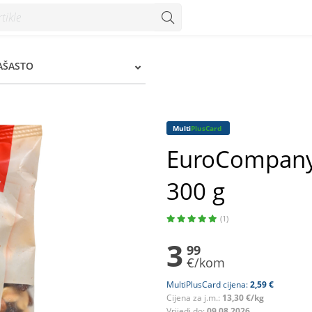
 - Konzum
RAŠASTO
Multi
PlusCard
EuroCompany 
300 g
(1)
3
99
€/kom
MultiPlusCard cijena:
2,59 €
Cijena za j.m.:
13,30 €/kg
Vrijedi do:
09.08.2026