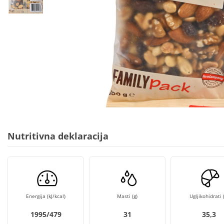
Nutritivna deklaracija
Energija (kJ/kcal)
Masti (g)
Ugljikohidrati (
1995/479
31
35,3