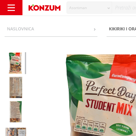
Asortiman
EuroCompany Perfect Day Student mix 300 g
NASLOVNICA
KIKIRIKI I O