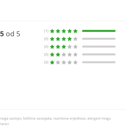
(1)
5
od 5
(0)
(0)
(0)
(0)
ga sastojci, količina sastojaka, nutritivna vrijednost, alergeni mogu
ranici.