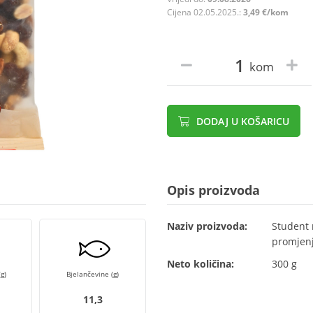
Cijena 02.05.2025.:
3,49 €/kom
kom
DODAJ U KOŠARICU
Opis proizvoda
Naziv proizvoda:
Student 
promjenj
Neto količina:
300 g
g)
Bjelančevine (g)
11,3