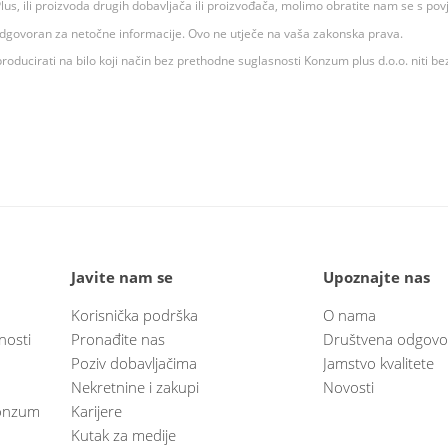
 K Plus, ili proizvoda drugih dobavljača ili proizvođača, molimo obratite nam se s p
 odgovoran za netočne informacije. Ovo ne utječe na vaša zakonska prava.
roducirati na bilo koji način bez prethodne suglasnosti Konzum plus d.o.o. niti be
Javite nam se
Upoznajte nas
Korisnička podrška
O nama
nosti
Pronađite nas
Društvena odgovo
Poziv dobavljačima
Jamstvo kvalitete
Nekretnine i zakupi
Novosti
 Konzum
Karijere
Kutak za medije