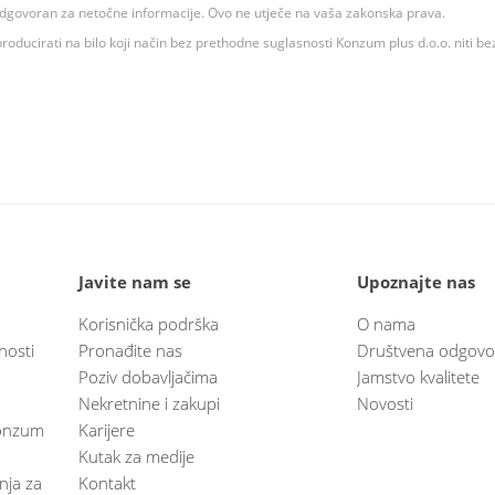
 odgovoran za netočne informacije. Ovo ne utječe na vaša zakonska prava.
roducirati na bilo koji način bez prethodne suglasnosti Konzum plus d.o.o. niti be
Javite nam se
Upoznajte nas
Korisnička podrška
O nama
nosti
Pronađite nas
Društvena odgovo
Poziv dobavljačima
Jamstvo kvalitete
Nekretnine i zakupi
Novosti
 Konzum
Karijere
Kutak za medije
anja za
Kontakt