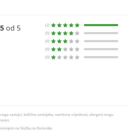
(2)
5
od 5
(0)
(0)
(0)
(0)
ga sastojci, količina sastojaka, nutritivna vrijednost, alergeni mogu
ranici.
ovjerenjem na Službu za Korisnike.