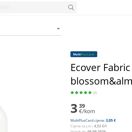
ossom&almond 750 ml - Konzum
Multi
PlusCard
Ecover Fabri
blossom&alm
(2)
3
39
€/kom
MultiPlusCard cijena:
3,05 €
Cijena za j.m.:
4,52 €/l
Vrijedi do:
06.09.2026