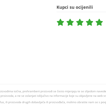
Kupci su ocijenili
oizvodima točna, prehrambeni proizvodi se često mijenjaju te se slijedom navedeno
ju proizvoda, a ne se oslanjati isključivo na informacije koje su objavljene na web st
 K Plus, ili proizvoda drugih dobavljača ili proizvođača, molimo obratite nam se s p