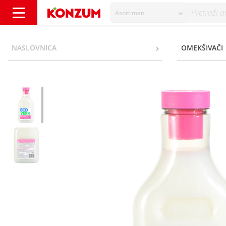
Asortiman
Ecover Fabric Softener Omekšivač apple bl
NASLOVNICA
OMEKŠIVAČI