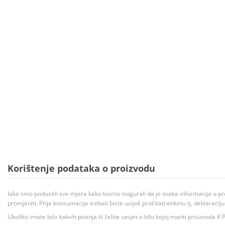
Korištenje podataka o proizvodu
Iako smo poduzeli sve mjere kako bismo osigurali da je svaka informacija o pr
promjeniti. Prije konzumacije trebali biste uvijek pročitati etiketu tj. deklaraci
Ukoliko imate bilo kakvih pitanja ili želite savjet o bilo kojoj marki proizvoda