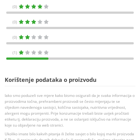
(0)
(0)
(0)
(1)
Korištenje podataka o proizvodu
Iako smo poduzeli sve mjere kako bismo osigurali da je svaka informacija o
proizvodima točna, prehrambeni proizvodi se često mijenjaju te se
slijedom navedenoga sastojci, količina sastojaka, nutritivna vrijednost,
alergeni mogu promjeniti. Prije konzumacije trebali biste uvijek pročitati
etiketu tj. deklaraciju proizvoda, a ne se oslanjati isključivo na informacije
koje su objavljene na web stranici.
Ukoliko imate bilo kakvih pitanja ili želite savjet o bilo kojoj marki proizvoda
K Plus, ili proizvoda drugih dobavljača ili proizvođača, molimo obratite nam