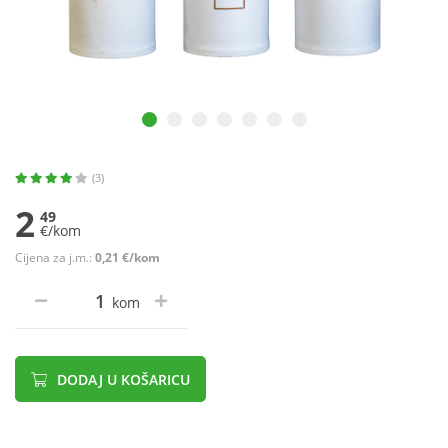
(3)
2
49
€/kom
Cijena za j.m.:
0,21 €/kom
kom
DODAJ U KOŠARICU