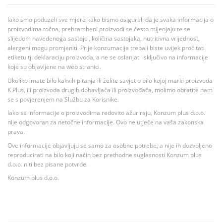
Iako smo poduzeli sve mjere kako bismo osigurali da je svaka informacija o
proizvodima točna, prehrambeni proizvodi se često mijenjaju te se
slijedom navedenoga sastojci, količina sastojaka, nutritivna vrijednost,
alergeni mogu promjeniti. Prije konzumacije trebali biste uvijek pročitati
etiketu tj. deklaraciju proizvoda, a ne se oslanjati isključivo na informacije
koje su objavljene na web stranici.
Ukoliko imate bilo kakvih pitanja ili želite savjet o bilo kojoj marki proizvoda
K Plus, ili proizvoda drugih dobavljača ili proizvođača, molimo obratite nam
se s povjerenjem na Službu za Korisnike.
Iako se informacije o proizvodima redovito ažuriraju, Konzum plus d.o.o.
nije odgovoran za netočne informacije. Ovo ne utječe na vaša zakonska
prava.
Ove informacije objavljuju se samo za osobne potrebe, a nije ih dozvoljeno
reproducirati na bilo koji način bez prethodne suglasnosti Konzum plus
d.o.o. niti bez pisane potvrde.
Konzum plus d.o.o.