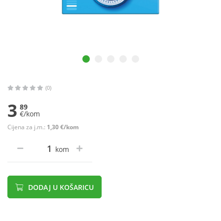
(0)
3
89
€/kom
Cijena za j.m.:
1,30 €/kom
kom
DODAJ U KOŠARICU