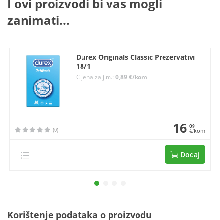
I ovi proizvodi bi vas mogli
zanimati...
Durex Originals Classic Prezervativi
18/1
Cijena za j.m.:
0,89 €/kom
16
09
(0)
€/kom
Dodaj
Korištenje podataka o proizvodu