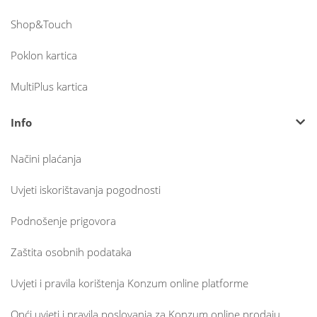
Shop&Touch
Poklon kartica
MultiPlus kartica
Info
Načini plaćanja
Uvjeti iskorištavanja pogodnosti
Podnošenje prigovora
Zaštita osobnih podataka
Uvjeti i pravila korištenja Konzum online platforme
Opći uvjeti i pravila poslovanja za Konzum online prodaju