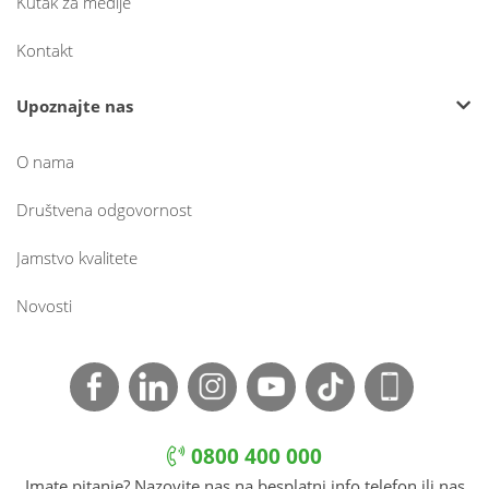
Kutak za medije
Kontakt
Upoznajte nas
O nama
Društvena odgovornost
Jamstvo kvalitete
Novosti
0800 400 000
Imate pitanje? Nazovite nas na besplatni info telefon ili nas