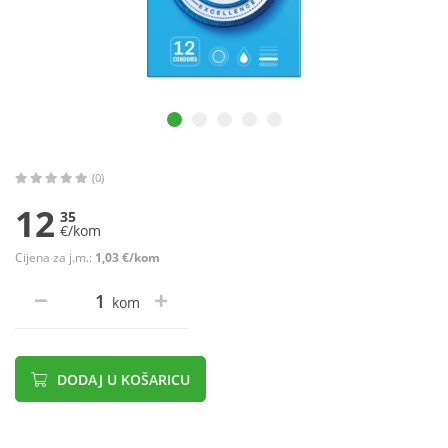
(0)
12
35
€/kom
Cijena za j.m.:
1,03 €/kom
kom
DODAJ U KOŠARICU