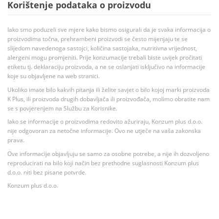
Korištenje podataka o proizvodu
Iako smo poduzeli sve mjere kako bismo osigurali da je svaka informacija o
proizvodima točna, prehrambeni proizvodi se često mijenjaju te se
slijedom navedenoga sastojci, količina sastojaka, nutritivna vrijednost,
alergeni mogu promjeniti. Prije konzumacije trebali biste uvijek pročitati
etiketu tj. deklaraciju proizvoda, a ne se oslanjati isključivo na informacije
koje su objavljene na web stranici.
Ukoliko imate bilo kakvih pitanja ili želite savjet o bilo kojoj marki proizvoda
K Plus, ili proizvoda drugih dobavljača ili proizvođača, molimo obratite nam
se s povjerenjem na Službu za Korisnike.
Iako se informacije o proizvodima redovito ažuriraju, Konzum plus d.o.o.
nije odgovoran za netočne informacije. Ovo ne utječe na vaša zakonska
prava.
Ove informacije objavljuju se samo za osobne potrebe, a nije ih dozvoljeno
reproducirati na bilo koji način bez prethodne suglasnosti Konzum plus
d.o.o. niti bez pisane potvrde.
Konzum plus d.o.o.