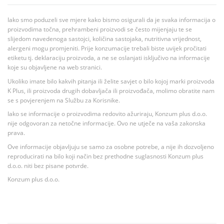
Iako smo poduzeli sve mjere kako bismo osigurali da je svaka informacija o
proizvodima točna, prehrambeni proizvodi se često mijenjaju te se
slijedom navedenoga sastojci, količina sastojaka, nutritivna vrijednost,
alergeni mogu promjeniti. Prije konzumacije trebali biste uvijek pročitati
etiketu tj. deklaraciju proizvoda, a ne se oslanjati isključivo na informacije
koje su objavljene na web stranici.
Ukoliko imate bilo kakvih pitanja ili želite savjet o bilo kojoj marki proizvoda
K Plus, ili proizvoda drugih dobavljača ili proizvođača, molimo obratite nam
se s povjerenjem na Službu za Korisnike.
Iako se informacije o proizvodima redovito ažuriraju, Konzum plus d.o.o.
nije odgovoran za netočne informacije. Ovo ne utječe na vaša zakonska
prava.
Ove informacije objavljuju se samo za osobne potrebe, a nije ih dozvoljeno
reproducirati na bilo koji način bez prethodne suglasnosti Konzum plus
d.o.o. niti bez pisane potvrde.
Konzum plus d.o.o.