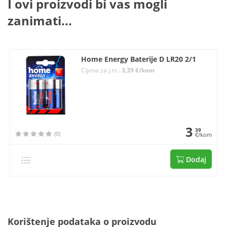
I ovi proizvodi bi vas mogli
zanimati...
Home Energy Baterije D LR20 2/1
Cijena za j.m.:
3,39 €/kom
3
39
(0)
€/kom
Dodaj
Korištenje podataka o proizvodu