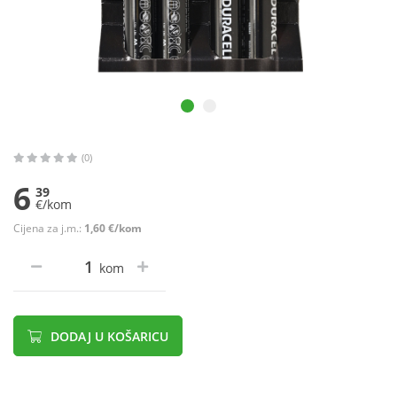
(0)
6
39
€/kom
Cijena za j.m.:
1,60 €/kom
kom
DODAJ U KOŠARICU