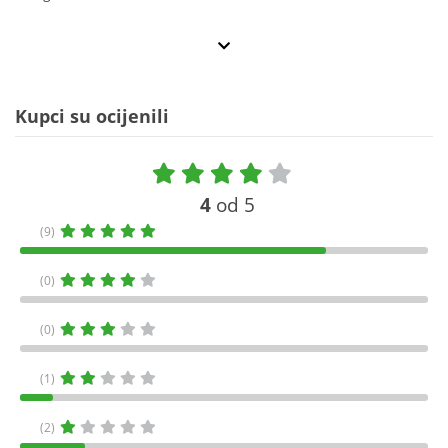
Kupci su ocijenili
4
od 5
(9)
(0)
(0)
(1)
(2)