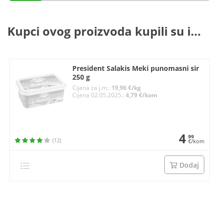
Kupci ovog proizvoda kupili su i...
President Salakis Meki punomasni sir
250 g
Cijena za j.m.:
19,96 €/kg
Cijena 02.05.2025.:
4,79 €/kom
4
99
(12)
€/kom
Dodaj