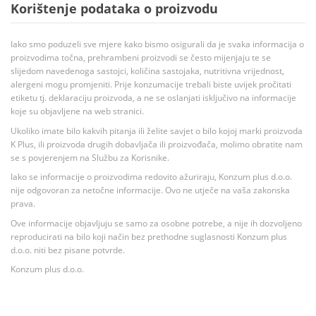
Korištenje podataka o proizvodu
Iako smo poduzeli sve mjere kako bismo osigurali da je svaka informacija o
proizvodima točna, prehrambeni proizvodi se često mijenjaju te se
slijedom navedenoga sastojci, količina sastojaka, nutritivna vrijednost,
alergeni mogu promjeniti. Prije konzumacije trebali biste uvijek pročitati
etiketu tj. deklaraciju proizvoda, a ne se oslanjati isključivo na informacije
koje su objavljene na web stranici.
Ukoliko imate bilo kakvih pitanja ili želite savjet o bilo kojoj marki proizvoda
K Plus, ili proizvoda drugih dobavljača ili proizvođača, molimo obratite nam
se s povjerenjem na Službu za Korisnike.
Iako se informacije o proizvodima redovito ažuriraju, Konzum plus d.o.o.
nije odgovoran za netočne informacije. Ovo ne utječe na vaša zakonska
prava.
Ove informacije objavljuju se samo za osobne potrebe, a nije ih dozvoljeno
reproducirati na bilo koji način bez prethodne suglasnosti Konzum plus
d.o.o. niti bez pisane potvrde.
Konzum plus d.o.o.