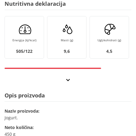
Nutritivna deklaracija
Energija (kJ/kcal)
Masti (g)
Ugljikohidrati (g)
505/122
9,6
4,5
Opis proizvoda
Naziv proizvoda:
Jogurt.
Neto količina:
450 g