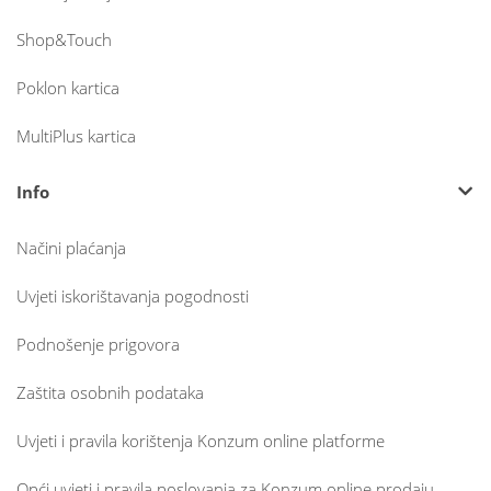
Shop&Touch
Poklon kartica
MultiPlus kartica
Info
Načini plaćanja
Uvjeti iskorištavanja pogodnosti
Podnošenje prigovora
Zaštita osobnih podataka
Uvjeti i pravila korištenja Konzum online platforme
Opći uvjeti i pravila poslovanja za Konzum online prodaju