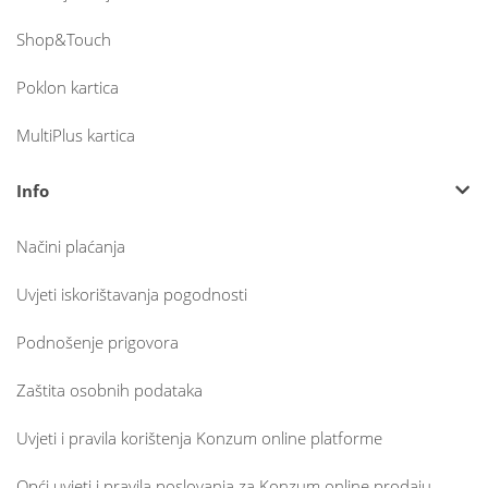
Shop&Touch
Poklon kartica
MultiPlus kartica
Info
Načini plaćanja
Uvjeti iskorištavanja pogodnosti
Podnošenje prigovora
Zaštita osobnih podataka
Uvjeti i pravila korištenja Konzum online platforme
Opći uvjeti i pravila poslovanja za Konzum online prodaju