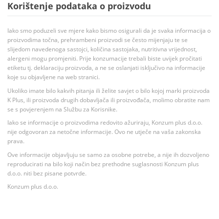
Korištenje podataka o proizvodu
Iako smo poduzeli sve mjere kako bismo osigurali da je svaka informacija o
proizvodima točna, prehrambeni proizvodi se često mijenjaju te se
slijedom navedenoga sastojci, količina sastojaka, nutritivna vrijednost,
alergeni mogu promjeniti. Prije konzumacije trebali biste uvijek pročitati
etiketu tj. deklaraciju proizvoda, a ne se oslanjati isključivo na informacije
koje su objavljene na web stranici.
Ukoliko imate bilo kakvih pitanja ili želite savjet o bilo kojoj marki proizvoda
K Plus, ili proizvoda drugih dobavljača ili proizvođača, molimo obratite nam
se s povjerenjem na Službu za Korisnike.
Iako se informacije o proizvodima redovito ažuriraju, Konzum plus d.o.o.
nije odgovoran za netočne informacije. Ovo ne utječe na vaša zakonska
prava.
Ove informacije objavljuju se samo za osobne potrebe, a nije ih dozvoljeno
reproducirati na bilo koji način bez prethodne suglasnosti Konzum plus
d.o.o. niti bez pisane potvrde.
Konzum plus d.o.o.