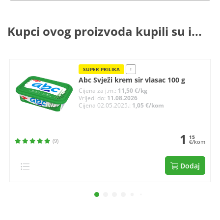
Kupci ovog proizvoda kupili su i...
SUPER PRILIKA
!
Abc Svježi krem sir vlasac 100 g
Cijena za j.m.:
11,50 €/kg
Vrijedi do:
11.08.2026
Cijena 02.05.2025.:
1,05 €/kom
1
15
(9)
€/kom
Dodaj