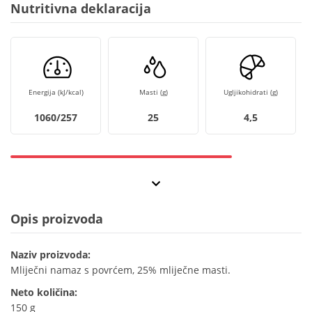
Nutritivna deklaracija
Energija (kJ/kcal)
Masti (g)
Ugljikohidrati (g)
1060/257
25
4,5
Opis proizvoda
Naziv proizvoda:
Mliječni namaz s povrćem, 25% mliječne masti.
Neto količina:
150 g