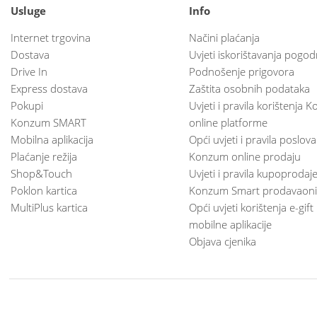
Usluge
Info
Internet trgovina
Načini plaćanja
Dostava
Uvjeti iskorištavanja pogod
Drive In
Podnošenje prigovora
Express dostava
Zaštita osobnih podataka
Pokupi
Uvjeti i pravila korištenja
Konzum SMART
online platforme
Mobilna aplikacija
Opći uvjeti i pravila poslov
Plaćanje režija
Konzum online prodaju
Shop&Touch
Uvjeti i pravila kupoprodaj
Poklon kartica
Konzum Smart prodavaoni
MultiPlus kartica
Opći uvjeti korištenja e-gift
mobilne aplikacije
Objava cjenika