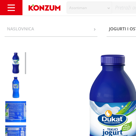
Asortiman
Dukat Tekući jogurt 2,8% m.m. 1 kg - Konzum
NASLOVNICA
JOGURTI I O