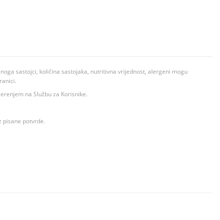
ga sastojci, količina sastojaka, nutritivna vrijednost, alergeni mogu
ranici.
ovjerenjem na Službu za Korisnike.
z pisane potvrde.