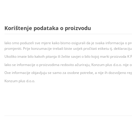
Korištenje podataka o proizvodu
Iako smo poduzeli sve mjere kako bismo osigurali da je svaka informacija o pr
promjeniti. Prije konzumacije trebali biste uvijek pročitati etiketu tj. deklaraci
Ukoliko imate bilo kakvih pitanja ili želite savjet o bilo kojoj marki proizvoda
Iako se informacije o proizvodima redovito ažuriraju, Konzum plus d.o.o. nije
Ove informacije objavljuju se samo za osobne potrebe, a nije ih dozvoljeno rep
Konzum plus d.o.o.