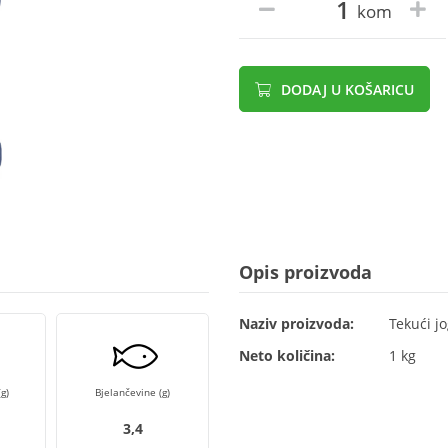
kom
DODAJ U KOŠARICU
Opis proizvoda
Naziv proizvoda:
Tekući j
Neto količina:
1 kg
g)
Bjelančevine (g)
3,4