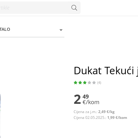
STALO
Dukat Tekući 
(4)
2
49
€/kom
Cijena za j.m.:
2,49 €/kg
Cijena 02.05.2025.:
1,99 €/kom