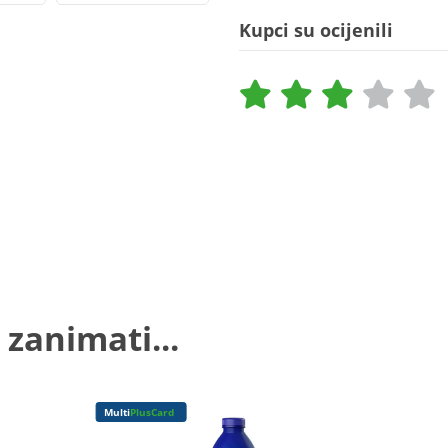
Kupci su ocijenili
 zanimati...
Multi
PlusCard