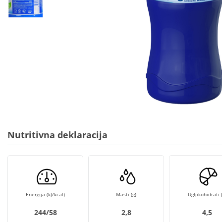
Nutritivna deklaracija
Energija (kJ/kcal)
Masti (g)
Ugljikohidrati (
244/58
2,8
4,5