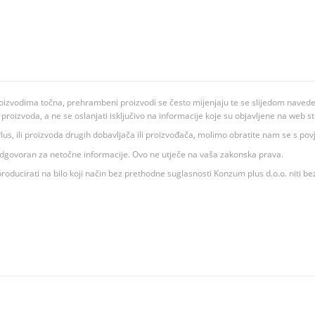
oizvodima točna, prehrambeni proizvodi se često mijenjaju te se slijedom navedeno
ju proizvoda, a ne se oslanjati isključivo na informacije koje su objavljene na web st
 K Plus, ili proizvoda drugih dobavljača ili proizvođača, molimo obratite nam se s p
 odgovoran za netočne informacije. Ovo ne utječe na vaša zakonska prava.
roducirati na bilo koji način bez prethodne suglasnosti Konzum plus d.o.o. niti be