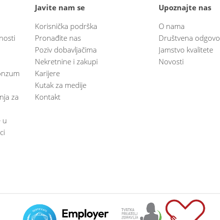
Javite nam se
Upoznajte nas
Korisnička podrška
O nama
nosti
Pronađite nas
Društvena odgovo
Poziv dobavljačima
Jamstvo kvalitete
Nekretnine i zakupi
Novosti
 Konzum
Karijere
Kutak za medije
anja za
Kontakt
e u
ci