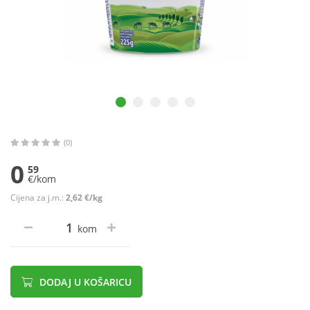
(0)
0
59
€/kom
Cijena za j.m.:
2,62 €/kg
kom
DODAJ U KOŠARICU