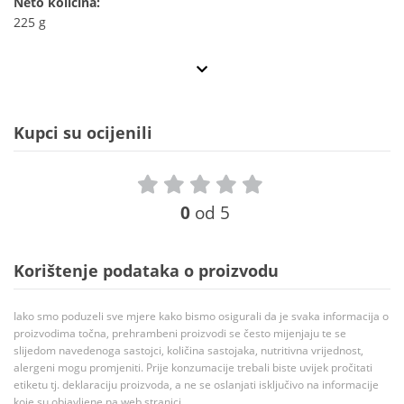
Neto količina:
225 g
Kupci su ocijenili
0
od 5
Korištenje podataka o proizvodu
Iako smo poduzeli sve mjere kako bismo osigurali da je svaka informacija o
proizvodima točna, prehrambeni proizvodi se često mijenjaju te se
slijedom navedenoga sastojci, količina sastojaka, nutritivna vrijednost,
alergeni mogu promjeniti. Prije konzumacije trebali biste uvijek pročitati
etiketu tj. deklaraciju proizvoda, a ne se oslanjati isključivo na informacije
koje su objavljene na web stranici.