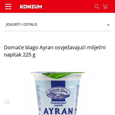
Domaće blago Ayran osvježavajući mliječni napi
JOGURTI I OSTALO
Domaće blago Ayran osvježavajući mliječni
napitak 225 g