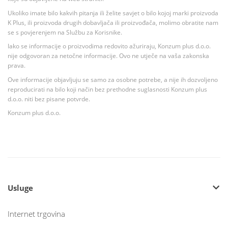
Ukoliko imate bilo kakvih pitanja ili želite savjet o bilo kojoj marki proizvoda
K Plus, ili proizvoda drugih dobavljača ili proizvođača, molimo obratite nam
se s povjerenjem na Službu za Korisnike.
Iako se informacije o proizvodima redovito ažuriraju, Konzum plus d.o.o.
nije odgovoran za netočne informacije. Ovo ne utječe na vaša zakonska
prava.
Ove informacije objavljuju se samo za osobne potrebe, a nije ih dozvoljeno
reproducirati na bilo koji način bez prethodne suglasnosti Konzum plus
d.o.o. niti bez pisane potvrde.
Konzum plus d.o.o.
Usluge
Internet trgovina