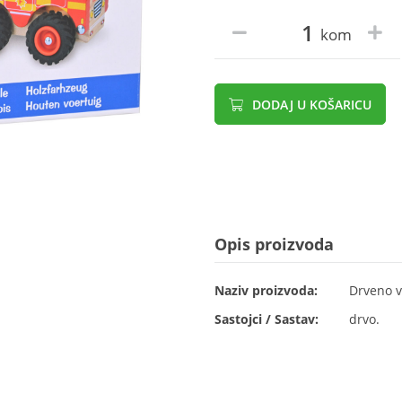
kom
DODAJ U KOŠARICU
Opis proizvoda
Naziv proizvoda:
Drveno v
Sastojci / Sastav:
drvo.