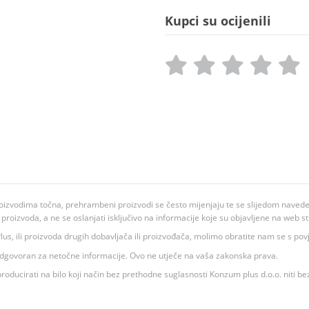
Kupci su ocijenili
oizvodima točna, prehrambeni proizvodi se često mijenjaju te se slijedom navedeno
ju proizvoda, a ne se oslanjati isključivo na informacije koje su objavljene na web st
 K Plus, ili proizvoda drugih dobavljača ili proizvođača, molimo obratite nam se s p
 odgovoran za netočne informacije. Ovo ne utječe na vaša zakonska prava.
roducirati na bilo koji način bez prethodne suglasnosti Konzum plus d.o.o. niti be