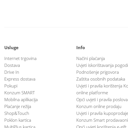
Usluge
Info
Internet trgovina
Načini plaćanja
Dostava
Uvjeti iskorištavanja pogod
Drive In
Podnošenje prigovora
Express dostava
Zaštita osobnih podataka
Pokupi
Uvjeti i pravila korištenja
Konzum SMART
online platforme
Mobilna aplikacija
Opći uvjeti i pravila poslov
Plaćanje režija
Konzum online prodaju
Shop&Touch
Uvjeti i pravila kupoprodaj
Poklon kartica
Konzum Smart prodavaoni
MultiPlus kartica
Opći uvjeti korištenja e-gift