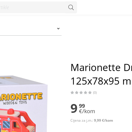
8x95 mm - Konzum
Marionette Dr
125x78x95 
(0)
9
99
€/kom
Cijena za j.m.:
9,99 €/kom