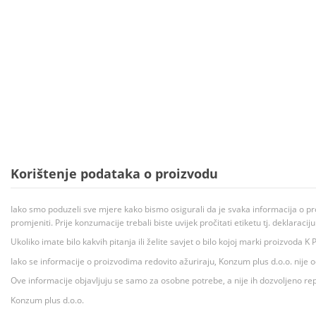
Korištenje podataka o proizvodu
Iako smo poduzeli sve mjere kako bismo osigurali da je svaka informacija o pr
promjeniti. Prije konzumacije trebali biste uvijek pročitati etiketu tj. deklaraci
Ukoliko imate bilo kakvih pitanja ili želite savjet o bilo kojoj marki proizvoda
Iako se informacije o proizvodima redovito ažuriraju, Konzum plus d.o.o. nije
Ove informacije objavljuju se samo za osobne potrebe, a nije ih dozvoljeno rep
Konzum plus d.o.o.