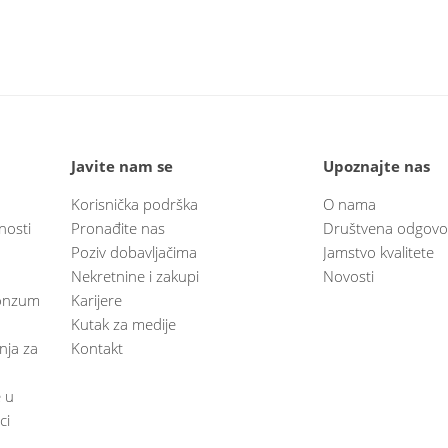
Javite nam se
Upoznajte nas
Korisnička podrška
O nama
nosti
Pronađite nas
Društvena odgovo
Poziv dobavljačima
Jamstvo kvalitete
Nekretnine i zakupi
Novosti
 Konzum
Karijere
Kutak za medije
anja za
Kontakt
e u
ci