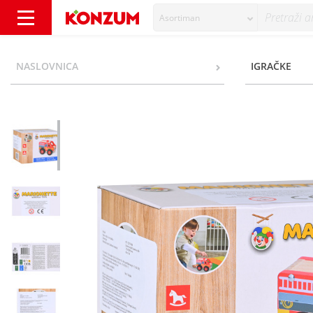
Asortiman
Marionette Drveno vozilo vatrogasci 125x7
NASLOVNICA
IGRAČKE