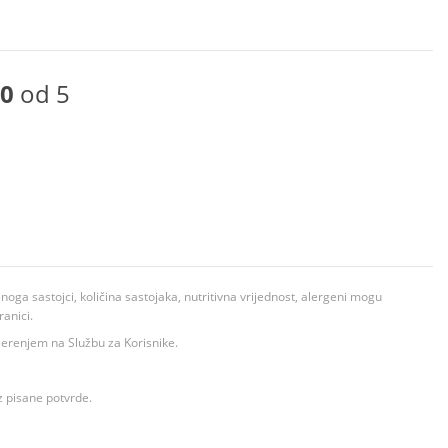
0
od 5
ga sastojci, količina sastojaka, nutritivna vrijednost, alergeni mogu
ranici.
ovjerenjem na Službu za Korisnike.
z pisane potvrde.