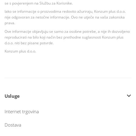
se s povjerenjem na Službu za Korisnike.
Iako se informacije o proizvodima redovito ažuriraju, Konzum plus d.o.o.
nije odgovoran za netočne informacije. Ovo ne utječe na vaša zakonska
prava.
Ove informacije objavljuju se samo za osobne potrebe, a nije ih dozvoljeno
reproducirati na bilo koji način bez prethodne suglasnosti Konzum plus
d.o.o. niti bez pisane potvrde.
Konzum plus d.o.o.
Usluge
Internet trgovina
Dostava