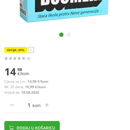
AKCIJA -25%
!
(0)
14
98
€/kom
Cijena za j.m.:
14,98 €/kom
NC 30 dana:
19,99 €/kom
Vrijedi do:
18.08.2026
kom
DODAJ U KOŠARICU