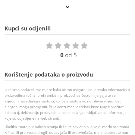
Kupci su ocijenili
0
od 5
Korištenje podataka o proizvodu
Iako smo poduzeli sve mjere kako bismo osigurali da je svaka informacija o
proizvodima točna, prehrambeni proizvodi se često mijenjaju te se
slijedom navedenoga sastojci, količina sastojaka, nutritivna vrijednost,
alergeni mogu promjeniti. Prije konzumacije trebali biste uvijek pročitati
etiketu tj. deklaraciju proizvoda, a ne se oslanjati isključivo na informacije
koje su objavljene na web stranici.
Ukoliko imate bilo kakvih pitanja ili želite savjet o bilo kojoj marki proizvoda
K Plus, ili proizvoda drugih dobavljača ili proizvođača, molimo obratite nam