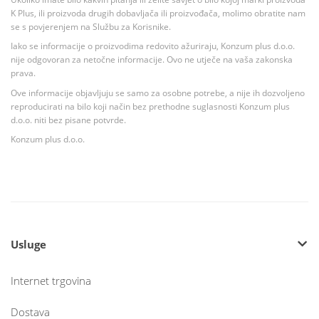
K Plus, ili proizvoda drugih dobavljača ili proizvođača, molimo obratite nam
se s povjerenjem na Službu za Korisnike.
Iako se informacije o proizvodima redovito ažuriraju, Konzum plus d.o.o.
nije odgovoran za netočne informacije. Ovo ne utječe na vaša zakonska
prava.
Ove informacije objavljuju se samo za osobne potrebe, a nije ih dozvoljeno
reproducirati na bilo koji način bez prethodne suglasnosti Konzum plus
d.o.o. niti bez pisane potvrde.
Konzum plus d.o.o.
Usluge
Internet trgovina
Dostava