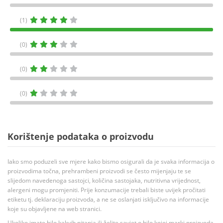
(1)
(0)
(0)
(0)
Korištenje podataka o proizvodu
Iako smo poduzeli sve mjere kako bismo osigurali da je svaka informacija o
proizvodima točna, prehrambeni proizvodi se često mijenjaju te se
slijedom navedenoga sastojci, količina sastojaka, nutritivna vrijednost,
alergeni mogu promjeniti. Prije konzumacije trebali biste uvijek pročitati
etiketu tj. deklaraciju proizvoda, a ne se oslanjati isključivo na informacije
koje su objavljene na web stranici.
Ukoliko imate bilo kakvih pitanja ili želite savjet o bilo kojoj marki proizvoda