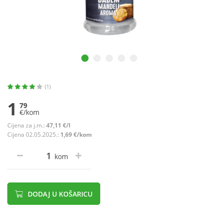
(1)
1
79
€/kom
Cijena za j.m.:
47,11 €/l
Cijena 02.05.2025.:
1,69 €/kom
kom
DODAJ U KOŠARICU