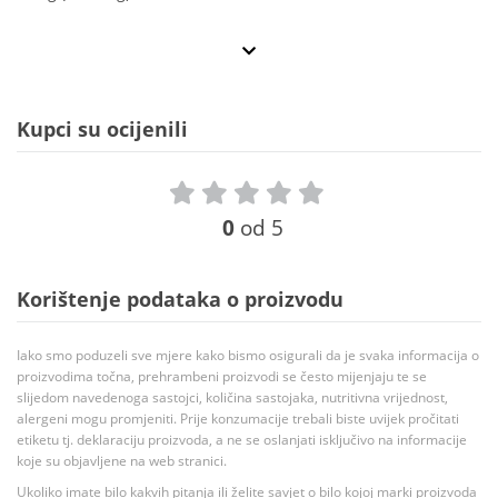
Kupci su ocijenili
0
od 5
Korištenje podataka o proizvodu
Iako smo poduzeli sve mjere kako bismo osigurali da je svaka informacija o
proizvodima točna, prehrambeni proizvodi se često mijenjaju te se
slijedom navedenoga sastojci, količina sastojaka, nutritivna vrijednost,
alergeni mogu promjeniti. Prije konzumacije trebali biste uvijek pročitati
etiketu tj. deklaraciju proizvoda, a ne se oslanjati isključivo na informacije
koje su objavljene na web stranici.
Ukoliko imate bilo kakvih pitanja ili želite savjet o bilo kojoj marki proizvoda