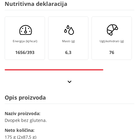
Nutritivna deklaracija
Energija (kJ/kcal)
Masti (g)
Ugljikohidrati (g)
1656/393
6,3
76
Opis proizvoda
Naziv proizvoda:
Dvopek bez glutena.
Neto količina:
175 g (2x87,5 g)