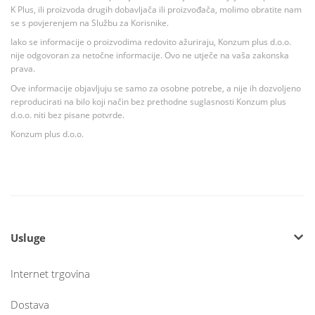
K Plus, ili proizvoda drugih dobavljača ili proizvođača, molimo obratite nam
se s povjerenjem na Službu za Korisnike.
Iako se informacije o proizvodima redovito ažuriraju, Konzum plus d.o.o.
nije odgovoran za netočne informacije. Ovo ne utječe na vaša zakonska
prava.
Ove informacije objavljuju se samo za osobne potrebe, a nije ih dozvoljeno
reproducirati na bilo koji način bez prethodne suglasnosti Konzum plus
d.o.o. niti bez pisane potvrde.
Konzum plus d.o.o.
Usluge
Internet trgovina
Dostava