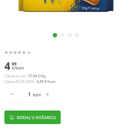
(0)
4
89
€/kom
Cijena za j.m.:
27,94 €/kg
Cijena 02.05.2025.:
4,89 €/kom
kom
DODAJ U KOŠARICU