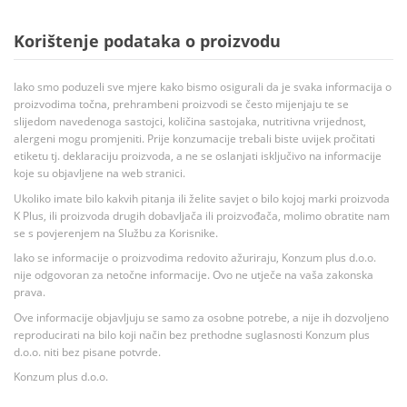
Korištenje podataka o proizvodu
Iako smo poduzeli sve mjere kako bismo osigurali da je svaka informacija o
proizvodima točna, prehrambeni proizvodi se često mijenjaju te se
slijedom navedenoga sastojci, količina sastojaka, nutritivna vrijednost,
alergeni mogu promjeniti. Prije konzumacije trebali biste uvijek pročitati
etiketu tj. deklaraciju proizvoda, a ne se oslanjati isključivo na informacije
koje su objavljene na web stranici.
Ukoliko imate bilo kakvih pitanja ili želite savjet o bilo kojoj marki proizvoda
K Plus, ili proizvoda drugih dobavljača ili proizvođača, molimo obratite nam
se s povjerenjem na Službu za Korisnike.
Iako se informacije o proizvodima redovito ažuriraju, Konzum plus d.o.o.
nije odgovoran za netočne informacije. Ovo ne utječe na vaša zakonska
prava.
Ove informacije objavljuju se samo za osobne potrebe, a nije ih dozvoljeno
reproducirati na bilo koji način bez prethodne suglasnosti Konzum plus
d.o.o. niti bez pisane potvrde.
Konzum plus d.o.o.