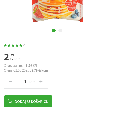
(2)
2
79
€/kom
Cijena za j.m.:
13,29 €/l
Cijena 02.05.2025.:
2,79 €/kom
kom
DODAJ U KOŠARICU