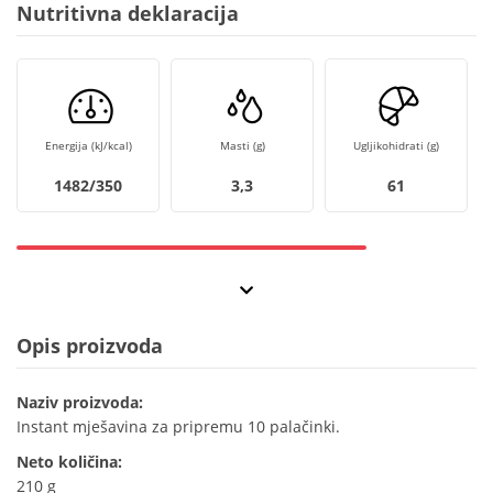
Nutritivna deklaracija
Energija (kJ/kcal)
Masti (g)
Ugljikohidrati (g)
1482/350
3,3
61
Opis proizvoda
Naziv proizvoda:
Instant mješavina za pripremu 10 palačinki.
Neto količina:
210 g