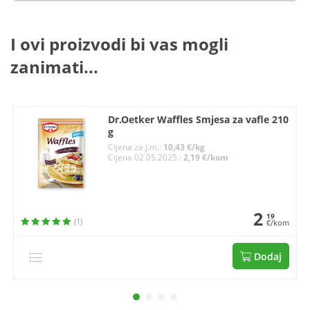
I ovi proizvodi bi vas mogli
zanimati...
Dr.Oetker Waffles Smjesa za vafle 210
g
Cijena za j.m.:
10,43 €/kg
Cijena 02.05.2025.:
2,19 €/kom
2
19
(1)
€/kom
Dodaj