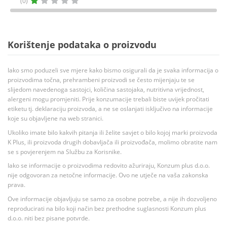
(0)
Korištenje podataka o proizvodu
Iako smo poduzeli sve mjere kako bismo osigurali da je svaka informacija o
proizvodima točna, prehrambeni proizvodi se često mijenjaju te se
slijedom navedenoga sastojci, količina sastojaka, nutritivna vrijednost,
alergeni mogu promjeniti. Prije konzumacije trebali biste uvijek pročitati
etiketu tj. deklaraciju proizvoda, a ne se oslanjati isključivo na informacije
koje su objavljene na web stranici.
Ukoliko imate bilo kakvih pitanja ili želite savjet o bilo kojoj marki proizvoda
K Plus, ili proizvoda drugih dobavljača ili proizvođača, molimo obratite nam
se s povjerenjem na Službu za Korisnike.
Iako se informacije o proizvodima redovito ažuriraju, Konzum plus d.o.o.
nije odgovoran za netočne informacije. Ovo ne utječe na vaša zakonska
prava.
Ove informacije objavljuju se samo za osobne potrebe, a nije ih dozvoljeno
reproducirati na bilo koji način bez prethodne suglasnosti Konzum plus
d.o.o. niti bez pisane potvrde.