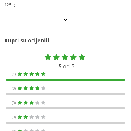
125 g
Kupci su ocijenili
5
od 5
(1)
(0)
(0)
(0)