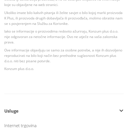
koje su objavljene na web stranici.
Ukoliko imate bilo kakvih pitanja ili želite savjet o bilo kojoj marki proizvoda
K Plus, ili proizvoda drugih dobavljača ili proizvođača, molimo obratite nam
se s povjerenjem na Službu za Korisnike.
Iako se informacije o proizvodima redovito ažuriraju, Konzum plus d.o.o.
nije odgovoran za netočne informacije. Ovo ne utječe na vaša zakonska
prava.
Ove informacije objavljuju se samo za osobne potrebe, a nije ih dozvoljeno
reproducirati na bilo koji način bez prethodne suglasnosti Konzum plus
d.o.o. niti bez pisane potvrde.
Konzum plus d.o.o.
Usluge
Internet trgovina