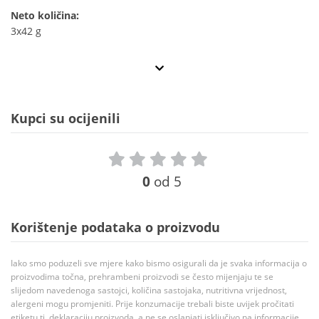
Neto količina:
3x42 g
Kupci su ocijenili
0
od 5
Korištenje podataka o proizvodu
Iako smo poduzeli sve mjere kako bismo osigurali da je svaka informacija o
proizvodima točna, prehrambeni proizvodi se često mijenjaju te se
slijedom navedenoga sastojci, količina sastojaka, nutritivna vrijednost,
alergeni mogu promjeniti. Prije konzumacije trebali biste uvijek pročitati
etiketu tj. deklaraciju proizvoda, a ne se oslanjati isključivo na informacije