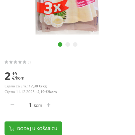
(0)
2
19
€/kom
Cijena za j.m.:
17,38 €/kg
Cijena 11.12.2025.:
2,19 €/kom
kom
DODAJ U KOŠARICU