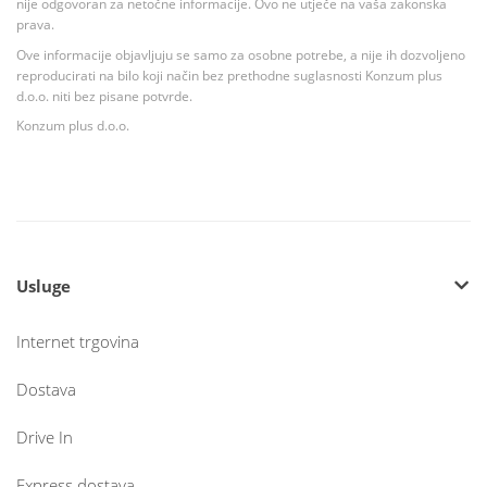
nije odgovoran za netočne informacije. Ovo ne utječe na vaša zakonska
prava.
Ove informacije objavljuju se samo za osobne potrebe, a nije ih dozvoljeno
reproducirati na bilo koji način bez prethodne suglasnosti Konzum plus
d.o.o. niti bez pisane potvrde.
Konzum plus d.o.o.
Usluge
Internet trgovina
Dostava
Drive In
Express dostava