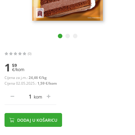
(0)
1
59
€/kom
Cijena za j.m.:
24,46 €/kg
Cijena 02.05.2025.:
1,59 €/kom
kom
DODAJ U KOŠARICU