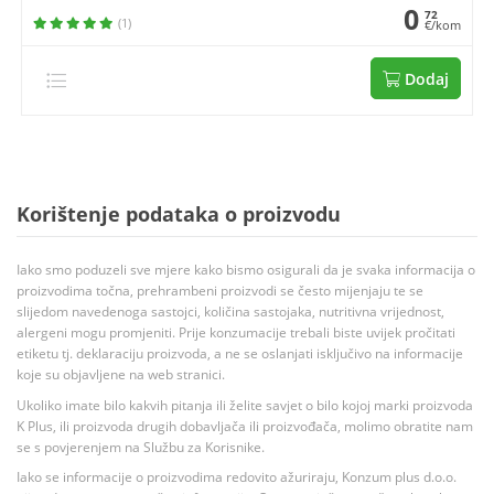
0
72
(1)
€/kom
Dodaj
Korištenje podataka o proizvodu
Iako smo poduzeli sve mjere kako bismo osigurali da je svaka informacija o
proizvodima točna, prehrambeni proizvodi se često mijenjaju te se
slijedom navedenoga sastojci, količina sastojaka, nutritivna vrijednost,
alergeni mogu promjeniti. Prije konzumacije trebali biste uvijek pročitati
etiketu tj. deklaraciju proizvoda, a ne se oslanjati isključivo na informacije
koje su objavljene na web stranici.
Ukoliko imate bilo kakvih pitanja ili želite savjet o bilo kojoj marki proizvoda
K Plus, ili proizvoda drugih dobavljača ili proizvođača, molimo obratite nam
se s povjerenjem na Službu za Korisnike.
Iako se informacije o proizvodima redovito ažuriraju, Konzum plus d.o.o.