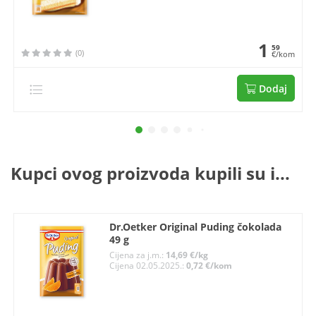
1
59
(0)
€/kom
Dodaj
Kupci ovog proizvoda kupili su i...
Dr.Oetker Original Puding čokolada
49 g
Cijena za j.m.:
14,69 €/kg
Cijena 02.05.2025.:
0,72 €/kom