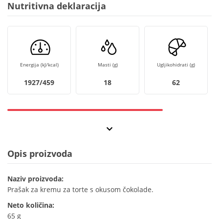
Nutritivna deklaracija
Energija (kJ/kcal)
Masti (g)
Ugljikohidrati (g)
1927/459
18
62
Opis proizvoda
Naziv proizvoda:
Prašak za kremu za torte s okusom čokolade.
Neto količina:
65 g