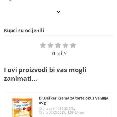
Kupci su ocijenili
0
od 5
I ovi proizvodi bi vas mogli
zanimati...
Dr.Oetker Krema za torte okus vanilija
45 g
Cijena za j.m.:
35,33 €/kg
Cijena 02.05.2025.:
1,59 €/kom