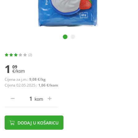
(2)
1
09
€/kom
Cijena za j.m.:
9,08 €/kg
Cijena 02.05.2025.:
1,06 €/kom
kom
DODAJ U KOŠARICU