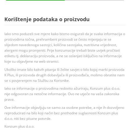
Korištenje podataka o proizvodu
Iako smo poduzeli sve mjere kako bismo osigurali da je svaka informacija o
proizvodima točna, prehrambeni proizvodi se često mijenjaju te se
slijedom navedenoga sastojci, količina sastojaka, nutritivna vrijednost,
alergeni mogu promjeniti. Prije konzumacije trebali biste uvijek pročitati
etiketu tj. deklaraciju proizvoda, a ne se oslanjati isključivo na informacije
koje su objavljene na web stranici.
Ukoliko imate bilo kakvih pitanja ili želite savjet o bilo kojoj marki proizvoda
K Plus, ili proizvoda drugih dobavljača ili proizvođača, molimo obratite nam
se s povjerenjem na Službu za Korisnike.
Iako se informacije o proizvodima redovito ažuriraju, Konzum plus d.o.o.
nije odgovoran za netočne informacije. Ovo ne utječe na vaša zakonska
prava.
Ove informacije objavljuju se samo za osobne potrebe, a nije ih dozvoljeno
reproducirati na bilo koji način bez prethodne suglasnosti Konzum plus
d.o.o. niti bez pisane potvrde.
Konzum plus d.o.o.