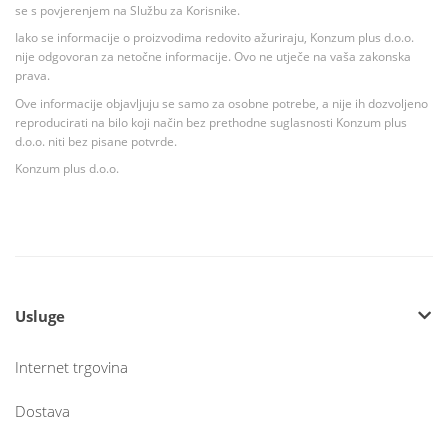
se s povjerenjem na Službu za Korisnike.
Iako se informacije o proizvodima redovito ažuriraju, Konzum plus d.o.o.
nije odgovoran za netočne informacije. Ovo ne utječe na vaša zakonska
prava.
Ove informacije objavljuju se samo za osobne potrebe, a nije ih dozvoljeno
reproducirati na bilo koji način bez prethodne suglasnosti Konzum plus
d.o.o. niti bez pisane potvrde.
Konzum plus d.o.o.
Usluge
Internet trgovina
Dostava