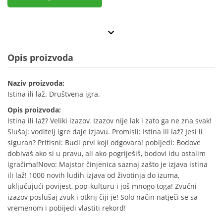
Opis proizvoda
Naziv proizvoda:
Istina ili laž. Društvena igra.
Opis proizvoda:
Istina ili laž? Veliki izazov. Izazov nije lak i zato ga ne zna svak!
Slušaj: voditelj igre daje izjavu. Promisli: Istina ili laž? Jesi li
siguran? Pritisni: Budi prvi koji odgovara! pobijedi: Bodove
dobivaš ako si u pravu, ali ako pogriješiš, bodovi idu ostalim
igračima!Novo: Majstor činjenica saznaj zašto je izjava istina
ili laž! 1000 novih ludih izjava od životinja do izuma,
uključujući povijest, pop-kulturu i još mnogo toga! Zvučni
izazov poslušaj zvuk i otkrij čiji je! Solo način natječi se sa
vremenom i pobijedi vlastiti rekord!