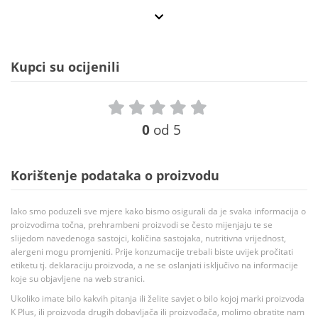
Kupci su ocijenili
0
od 5
Korištenje podataka o proizvodu
Iako smo poduzeli sve mjere kako bismo osigurali da je svaka informacija o
proizvodima točna, prehrambeni proizvodi se često mijenjaju te se
slijedom navedenoga sastojci, količina sastojaka, nutritivna vrijednost,
alergeni mogu promjeniti. Prije konzumacije trebali biste uvijek pročitati
etiketu tj. deklaraciju proizvoda, a ne se oslanjati isključivo na informacije
koje su objavljene na web stranici.
Ukoliko imate bilo kakvih pitanja ili želite savjet o bilo kojoj marki proizvoda
K Plus, ili proizvoda drugih dobavljača ili proizvođača, molimo obratite nam