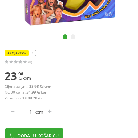
AKCIJA -25%
!
(0)
23
98
€/kom
Cijena za j.m.:
23,98 €/kom
NC 30 dana:
31,99 €/kom
Vrijedi do:
18.08.2026
kom
DODAJ U KOŠARICU