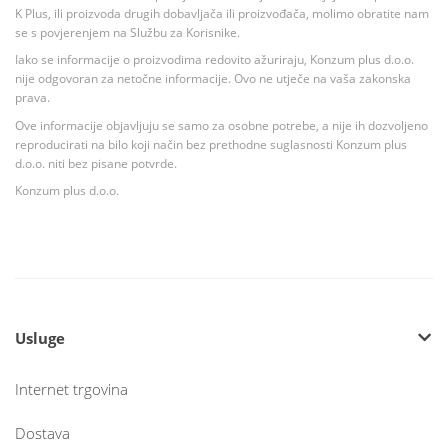
K Plus, ili proizvoda drugih dobavljača ili proizvođača, molimo obratite nam
se s povjerenjem na Službu za Korisnike.
Iako se informacije o proizvodima redovito ažuriraju, Konzum plus d.o.o.
nije odgovoran za netočne informacije. Ovo ne utječe na vaša zakonska
prava.
Ove informacije objavljuju se samo za osobne potrebe, a nije ih dozvoljeno
reproducirati na bilo koji način bez prethodne suglasnosti Konzum plus
d.o.o. niti bez pisane potvrde.
Konzum plus d.o.o.
Usluge
Internet trgovina
Dostava