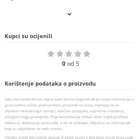
Kupci su ocijenili
0
od 5
Korištenje podataka o proizvodu
Iako smo poduzeli sve mjere kako bismo osigurali da je svaka informacija o
proizvodima točna, prehrambeni proizvodi se često mijenjaju te se
slijedom navedenoga sastojci, količina sastojaka, nutritivna vrijednost,
alergeni mogu promjeniti. Prije konzumacije trebali biste uvijek pročitati
etiketu tj. deklaraciju proizvoda, a ne se oslanjati isključivo na informacije
koje su objavljene na web stranici.
Ukoliko imate bilo kakvih pitanja ili želite savjet o bilo kojoj marki proizvoda