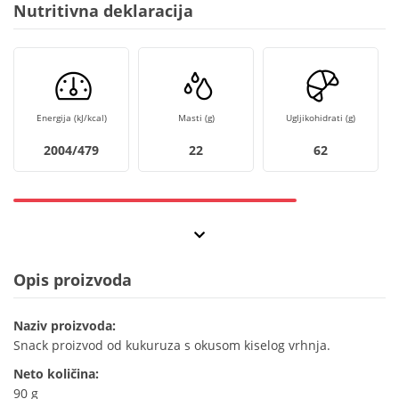
Nutritivna deklaracija
Energija (kJ/kcal)
Masti (g)
Ugljikohidrati (g)
2004/479
22
62
Opis proizvoda
Naziv proizvoda:
Snack proizvod od kukuruza s okusom kiselog vrhnja.
Neto količina:
90 g