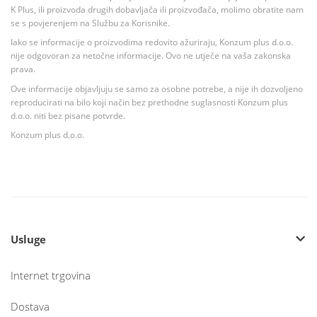
K Plus, ili proizvoda drugih dobavljača ili proizvođača, molimo obratite nam
se s povjerenjem na Službu za Korisnike.
Iako se informacije o proizvodima redovito ažuriraju, Konzum plus d.o.o.
nije odgovoran za netočne informacije. Ovo ne utječe na vaša zakonska
prava.
Ove informacije objavljuju se samo za osobne potrebe, a nije ih dozvoljeno
reproducirati na bilo koji način bez prethodne suglasnosti Konzum plus
d.o.o. niti bez pisane potvrde.
Konzum plus d.o.o.
Usluge
Internet trgovina
Dostava