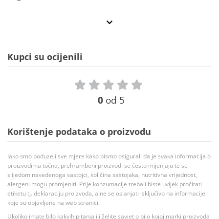
Kupci su ocijenili
0
od 5
Korištenje podataka o proizvodu
Iako smo poduzeli sve mjere kako bismo osigurali da je svaka informacija o
proizvodima točna, prehrambeni proizvodi se često mijenjaju te se
slijedom navedenoga sastojci, količina sastojaka, nutritivna vrijednost,
alergeni mogu promjeniti. Prije konzumacije trebali biste uvijek pročitati
etiketu tj. deklaraciju proizvoda, a ne se oslanjati isključivo na informacije
koje su objavljene na web stranici.
Ukoliko imate bilo kakvih pitanja ili želite savjet o bilo kojoj marki proizvoda