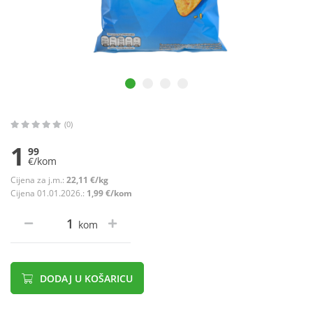
(0)
1
99
€/kom
Cijena za j.m.:
22,11 €/kg
Cijena 01.01.2026.:
1,99 €/kom
kom
DODAJ U KOŠARICU