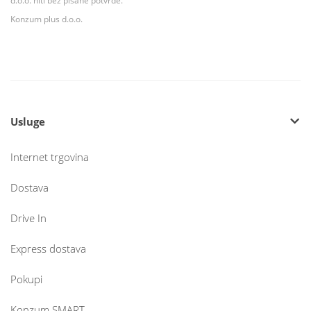
d.o.o. niti bez pisane potvrde.
Konzum plus d.o.o.
Usluge
Internet trgovina
Dostava
Drive In
Express dostava
Pokupi
Konzum SMART