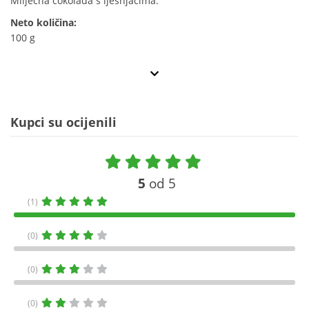
Mliječna čokolada s lješnjacima.
Neto količina:
100 g
Kupci su ocijenili
5
od 5
(1)
(0)
(0)
(0)