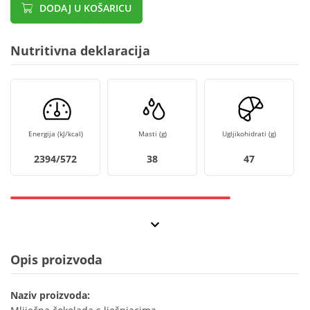
DODAJ U KOŠARICU
Nutritivna deklaracija
Energija (kJ/kcal)
Masti (g)
Ugljikohidrati (g)
2394/572
38
47
Opis proizvoda
Naziv proizvoda: