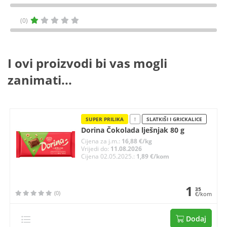
(0)
I ovi proizvodi bi vas mogli
zanimati...
SUPER PRILIKA
!
SLATKIŠI I GRICKALICE
Dorina Čokolada lješnjak 80 g
Cijena za j.m.:
16,88 €/kg
Vrijedi do:
11.08.2026
Cijena 02.05.2025.:
1,89 €/kom
1
35
(0)
€/kom
Dodaj