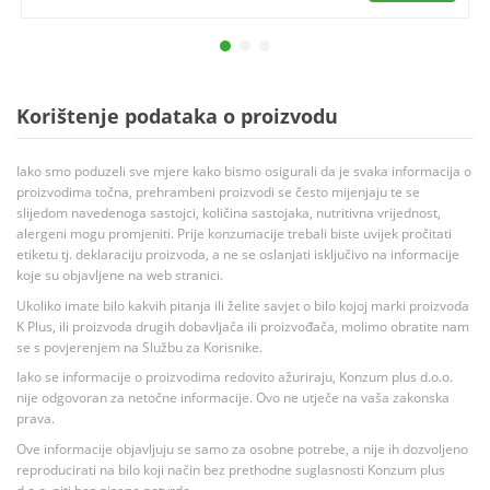
Korištenje podataka o proizvodu
Iako smo poduzeli sve mjere kako bismo osigurali da je svaka informacija o
proizvodima točna, prehrambeni proizvodi se često mijenjaju te se
slijedom navedenoga sastojci, količina sastojaka, nutritivna vrijednost,
alergeni mogu promjeniti. Prije konzumacije trebali biste uvijek pročitati
etiketu tj. deklaraciju proizvoda, a ne se oslanjati isključivo na informacije
koje su objavljene na web stranici.
Ukoliko imate bilo kakvih pitanja ili želite savjet o bilo kojoj marki proizvoda
K Plus, ili proizvoda drugih dobavljača ili proizvođača, molimo obratite nam
se s povjerenjem na Službu za Korisnike.
Iako se informacije o proizvodima redovito ažuriraju, Konzum plus d.o.o.
nije odgovoran za netočne informacije. Ovo ne utječe na vaša zakonska
prava.
Ove informacije objavljuju se samo za osobne potrebe, a nije ih dozvoljeno
reproducirati na bilo koji način bez prethodne suglasnosti Konzum plus