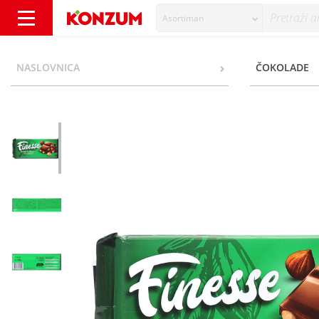
Asortiman
Finesse Mliječna čokolada cijeli lješnjak 100
NASLOVNICA
ČOKOLADE