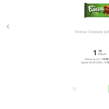
Finesse Čokolada lje
1
19
€/kom
Cijena za j.m.:
14,88
Cijena 02.05.2025.:
1,1