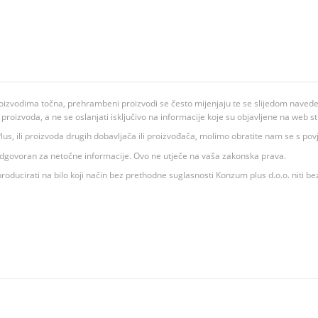
oizvodima točna, prehrambeni proizvodi se često mijenjaju te se slijedom navedeno
ju proizvoda, a ne se oslanjati isključivo na informacije koje su objavljene na web st
 K Plus, ili proizvoda drugih dobavljača ili proizvođača, molimo obratite nam se s p
 odgovoran za netočne informacije. Ovo ne utječe na vaša zakonska prava.
roducirati na bilo koji način bez prethodne suglasnosti Konzum plus d.o.o. niti be