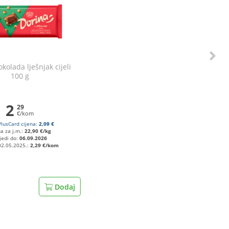
kolada lješnjak cijeli
100 g
2
29
€/kom
PlusCard cijena:
2,09 €
na za j.m.:
22,90 €/kg
jedi do:
06.09.2026
02.05.2025.:
2,29 €/kom
Dodaj