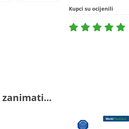
Kupci su ocijenili
 zanimati...
Multi
PlusCard