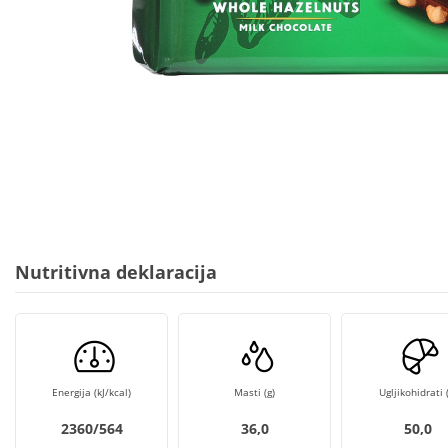
Nutritivna deklaracija
Energija (kJ/kcal)
Masti (g)
Ugljikohidrati (
2360/564
36,0
50,0