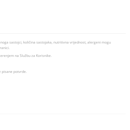
ga sastojci, količina sastojaka, nutritivna vrijednost, alergeni mogu
ranici.
ovjerenjem na Službu za Korisnike.
z pisane potvrde.