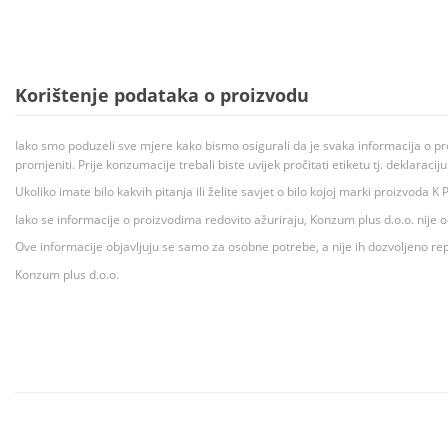
Korištenje podataka o proizvodu
Iako smo poduzeli sve mjere kako bismo osigurali da je svaka informacija o pr
promjeniti. Prije konzumacije trebali biste uvijek pročitati etiketu tj. deklaraci
Ukoliko imate bilo kakvih pitanja ili želite savjet o bilo kojoj marki proizvoda
Iako se informacije o proizvodima redovito ažuriraju, Konzum plus d.o.o. nije
Ove informacije objavljuju se samo za osobne potrebe, a nije ih dozvoljeno rep
Konzum plus d.o.o.