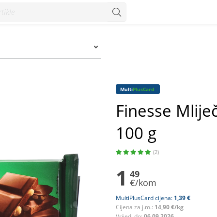
 g - Konzum
Multi
PlusCard
Finesse Mliječ
100 g
(2)
1
49
€/kom
MultiPlusCard cijena:
1,39 €
Cijena za j.m.:
14,90 €/kg
Vrijedi do:
06.09.2026