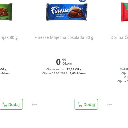
šnjak 80 g
Finesse Mliječna čokolada 80 g
Dorina Čo
0
99
€/kom
 €/kg
Cijena za j.m.:
12,38 €/kg
Multi
5 €/kom
Cijena 02.05.2025.:
1,03 €/kom
Cije
Vri
Cijena 
Dodaj
Dodaj