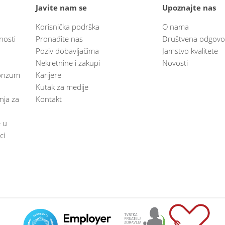
Javite nam se
Upoznajte nas
Korisnička podrška
O nama
nosti
Pronađite nas
Društvena odgovo
Poziv dobavljačima
Jamstvo kvalitete
Nekretnine i zakupi
Novosti
 Konzum
Karijere
Kutak za medije
anja za
Kontakt
e u
ci