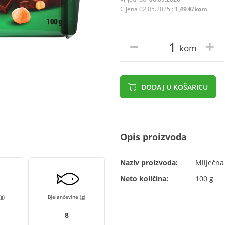
Cijena 02.05.2025.:
1,49 €/kom
kom
DODAJ U KOŠARICU
Opis proizvoda
Naziv proizvoda:
Mliječna
Neto količina:
100 g
g)
Bjelančevine (g)
8