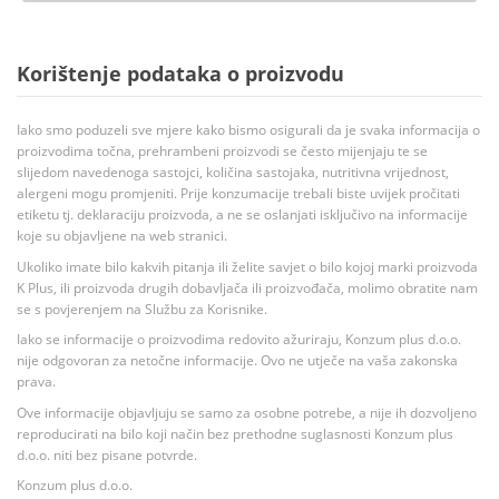
Korištenje podataka o proizvodu
Iako smo poduzeli sve mjere kako bismo osigurali da je svaka informacija o
proizvodima točna, prehrambeni proizvodi se često mijenjaju te se
slijedom navedenoga sastojci, količina sastojaka, nutritivna vrijednost,
alergeni mogu promjeniti. Prije konzumacije trebali biste uvijek pročitati
etiketu tj. deklaraciju proizvoda, a ne se oslanjati isključivo na informacije
koje su objavljene na web stranici.
Ukoliko imate bilo kakvih pitanja ili želite savjet o bilo kojoj marki proizvoda
K Plus, ili proizvoda drugih dobavljača ili proizvođača, molimo obratite nam
se s povjerenjem na Službu za Korisnike.
Iako se informacije o proizvodima redovito ažuriraju, Konzum plus d.o.o.
nije odgovoran za netočne informacije. Ovo ne utječe na vaša zakonska
prava.
Ove informacije objavljuju se samo za osobne potrebe, a nije ih dozvoljeno
reproducirati na bilo koji način bez prethodne suglasnosti Konzum plus
d.o.o. niti bez pisane potvrde.
Konzum plus d.o.o.