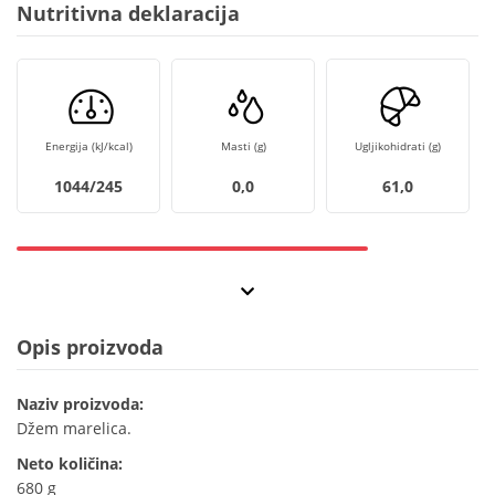
Nutritivna deklaracija
Energija (kJ/kcal)
Masti (g)
Ugljikohidrati (g)
1044/245
0,0
61,0
Opis proizvoda
Naziv proizvoda:
Džem marelica.
Neto količina:
680 g