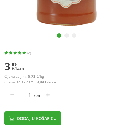
(2)
3
89
€/kom
Cijena za j.m.:
5,72 €/kg
Cijena 02.05.2025.:
3,89 €/kom
kom
DODAJ U KOŠARICU