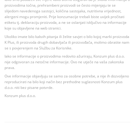
proizvodima točna, prehrambeni proizvodi se često mijenjaju te se
slijedom navedenoga sastojci, količina sastojaka, nutritivna vrijednost,
alergeni mogu promjeniti. Prije konzumacije trebali biste uvijek pročitati
etiketu tj. deklaraciju proizvoda, a ne se oslanjati isključivo na informacije
koje su objavljene na web stranici.
Ukoliko imate bilo kakvih pitanja ili želite savjet o bilo kojoj marki proizvoda
K Plus, ili proizvoda drugih dobavljača ili proizvođača, molimo obratite nam
se s povjerenjem na Službu za Korisnike.
Iako se informacije o proizvodima redovito ažuriraju, Konzum plus d.o.o.
nije odgovoran za netočne informacije. Ovo ne utječe na vaša zakonska
prava.
Ove informacije objavljuju se samo za osobne potrebe, a nije ih dozvoljeno
reproducirati na bilo koji način bez prethodne suglasnosti Konzum plus
d.o.o. niti bez pisane potvrde.
Konzum plus d.o.o.