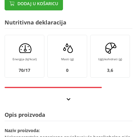
DODAJ U KOŠARICU
Nutritivna deklaracija
Energija (kJ/kcal)
Masti (g)
Ugljikohidrati (g)
70/17
0
3,6
Opis proizvoda
Naziv proizvoda: