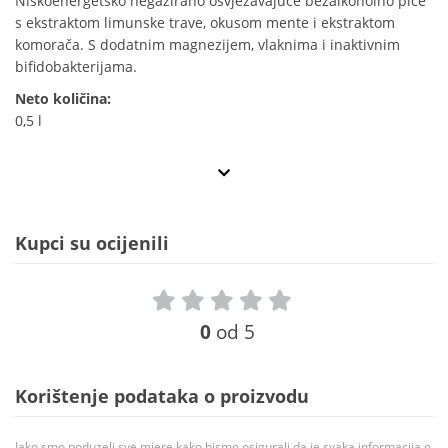
Niskoenergetsko negazirano osvježavajuće bezalkoholno piće
s ekstraktom limunske trave, okusom mente i ekstraktom
komorača. S dodatnim magnezijem, vlaknima i inaktivnim
bifidobakterijama.
Neto količina:
0,5 l
Kupci su ocijenili
0
od 5
Korištenje podataka o proizvodu
Iako smo poduzeli sve mjere kako bismo osigurali da je svaka informacija o