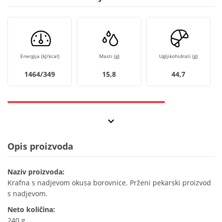
Energija (kJ/kcal)
Masti (g)
Ugljikohidrati (g)
1464/349
15,8
44,7
Opis proizvoda
Naziv proizvoda:
Krafna s nadjevom okusa borovnice. Prženi pekarski proizvod
s nadjevom.
Neto količina:
240 g