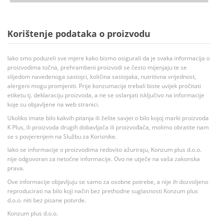
Korištenje podataka o proizvodu
Iako smo poduzeli sve mjere kako bismo osigurali da je svaka informacija o
proizvodima točna, prehrambeni proizvodi se često mijenjaju te se
slijedom navedenoga sastojci, količina sastojaka, nutritivna vrijednost,
alergeni mogu promjeniti. Prije konzumacije trebali biste uvijek pročitati
etiketu tj. deklaraciju proizvoda, a ne se oslanjati isključivo na informacije
koje su objavljene na web stranici.
Ukoliko imate bilo kakvih pitanja ili želite savjet o bilo kojoj marki proizvoda
K Plus, ili proizvoda drugih dobavljača ili proizvođača, molimo obratite nam
se s povjerenjem na Službu za Korisnike.
Iako se informacije o proizvodima redovito ažuriraju, Konzum plus d.o.o.
nije odgovoran za netočne informacije. Ovo ne utječe na vaša zakonska
prava.
Ove informacije objavljuju se samo za osobne potrebe, a nije ih dozvoljeno
reproducirati na bilo koji način bez prethodne suglasnosti Konzum plus
d.o.o. niti bez pisane potvrde.
Konzum plus d.o.o.