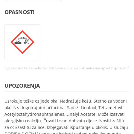
OPASNOST!
Sigurnosno tehnicki listovi dostupni su na web stranicama apsot.hzjz.hr/stl/
UPOZORENJA
Uzrokuje teške ozljede oka. Nadražuje kožu. Štetno za vodeni
okoliš s dugotrajnim učincima. Sadrži Linalool, Tetramethyl
Acetyloctahydronaphthalenes, Linalyl Acetate. Može izazvati
alergijsku reakciju. Čuvati izvan dohvata djece. Nositi zaštitu
za oči/zaštitu za lice. Izbjegavati ispuštanje u okoliš. U slučaju
DODIRA S OČIMA: oprezno ispirati vodom nekoliko minuta.