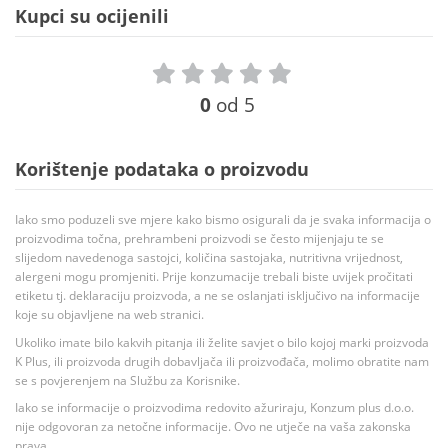
Kupci su ocijenili
0
od 5
Korištenje podataka o proizvodu
Iako smo poduzeli sve mjere kako bismo osigurali da je svaka informacija o
proizvodima točna, prehrambeni proizvodi se često mijenjaju te se
slijedom navedenoga sastojci, količina sastojaka, nutritivna vrijednost,
alergeni mogu promjeniti. Prije konzumacije trebali biste uvijek pročitati
etiketu tj. deklaraciju proizvoda, a ne se oslanjati isključivo na informacije
koje su objavljene na web stranici.
Ukoliko imate bilo kakvih pitanja ili želite savjet o bilo kojoj marki proizvoda
K Plus, ili proizvoda drugih dobavljača ili proizvođača, molimo obratite nam
se s povjerenjem na Službu za Korisnike.
Iako se informacije o proizvodima redovito ažuriraju, Konzum plus d.o.o.
nije odgovoran za netočne informacije. Ovo ne utječe na vaša zakonska
prava.