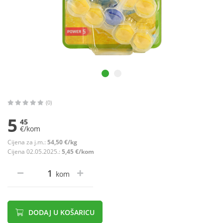
(0)
5
45
€/kom
Cijena za j.m.:
54,50 €/kg
Cijena 02.05.2025.:
5,45 €/kom
kom
DODAJ U KOŠARICU