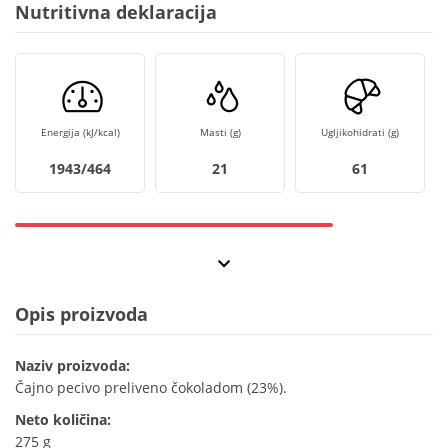
Nutritivna deklaracija
Energija (kJ/kcal)
Masti (g)
Ugljikohidrati (g)
1943/464
21
61
Opis proizvoda
Naziv proizvoda:
Čajno pecivo preliveno čokoladom (23%).
Neto količina:
275 g