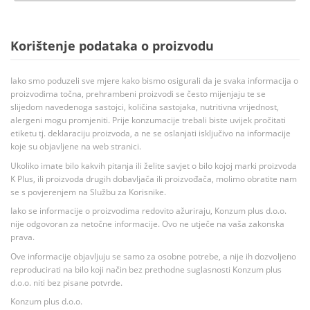
Korištenje podataka o proizvodu
Iako smo poduzeli sve mjere kako bismo osigurali da je svaka informacija o
proizvodima točna, prehrambeni proizvodi se često mijenjaju te se
slijedom navedenoga sastojci, količina sastojaka, nutritivna vrijednost,
alergeni mogu promjeniti. Prije konzumacije trebali biste uvijek pročitati
etiketu tj. deklaraciju proizvoda, a ne se oslanjati isključivo na informacije
koje su objavljene na web stranici.
Ukoliko imate bilo kakvih pitanja ili želite savjet o bilo kojoj marki proizvoda
K Plus, ili proizvoda drugih dobavljača ili proizvođača, molimo obratite nam
se s povjerenjem na Službu za Korisnike.
Iako se informacije o proizvodima redovito ažuriraju, Konzum plus d.o.o.
nije odgovoran za netočne informacije. Ovo ne utječe na vaša zakonska
prava.
Ove informacije objavljuju se samo za osobne potrebe, a nije ih dozvoljeno
reproducirati na bilo koji način bez prethodne suglasnosti Konzum plus
d.o.o. niti bez pisane potvrde.
Konzum plus d.o.o.