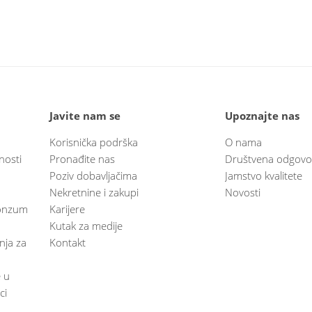
Javite nam se
Upoznajte nas
Korisnička podrška
O nama
nosti
Pronađite nas
Društvena odgovo
Poziv dobavljačima
Jamstvo kvalitete
Nekretnine i zakupi
Novosti
 Konzum
Karijere
Kutak za medije
anja za
Kontakt
e u
ci