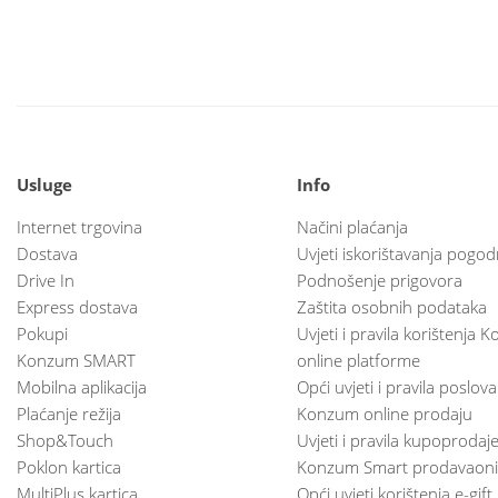
Usluge
Info
Internet trgovina
Načini plaćanja
Dostava
Uvjeti iskorištavanja pogod
Drive In
Podnošenje prigovora
Express dostava
Zaštita osobnih podataka
Pokupi
Uvjeti i pravila korištenja
Konzum SMART
online platforme
Mobilna aplikacija
Opći uvjeti i pravila poslov
Plaćanje režija
Konzum online prodaju
Shop&Touch
Uvjeti i pravila kupoprodaj
Poklon kartica
Konzum Smart prodavaoni
MultiPlus kartica
Opći uvjeti korištenja e-gift