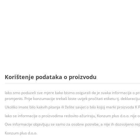
Korištenje podataka o proizvodu
Iako smo poduzeli sve mjere kako bismo osigurali da je svaka informacija o pr
promjeniti. Prije konzumacije trebali biste uvijek pročitati etiketu tj. deklaraci
Ukoliko imate bilo kakvih pitanja ili želite savjet o bilo kojoj marki proizvoda
Iako se informacije o proizvodima redovito ažuriraju, Konzum plus d.o.o. nije
Ove informacije objavljuju se samo za osobne potrebe, a nije ih dozvoljeno rep
Konzum plus d.o.o.