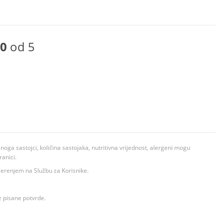
0
od 5
ga sastojci, količina sastojaka, nutritivna vrijednost, alergeni mogu
ranici.
ovjerenjem na Službu za Korisnike.
z pisane potvrde.