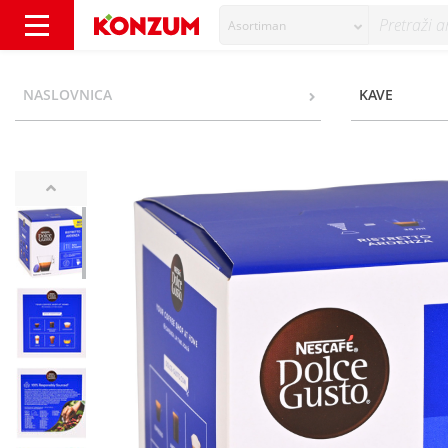
Asortiman
Nescafé Dolce Gusto Ristretto Ardenza kava,
NASLOVNICA
KAVE