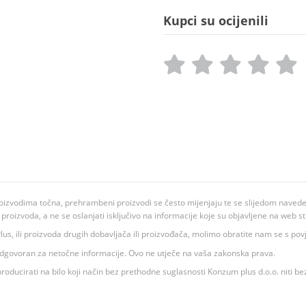
Kupci su ocijenili
oizvodima točna, prehrambeni proizvodi se često mijenjaju te se slijedom navedeno
ju proizvoda, a ne se oslanjati isključivo na informacije koje su objavljene na web st
 K Plus, ili proizvoda drugih dobavljača ili proizvođača, molimo obratite nam se s p
 odgovoran za netočne informacije. Ovo ne utječe na vaša zakonska prava.
roducirati na bilo koji način bez prethodne suglasnosti Konzum plus d.o.o. niti be