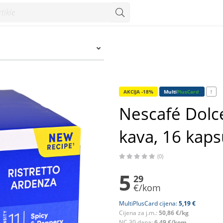
 16 kapsula 104 g - Konzum
AKCIJA -18%
Multi
PlusCard
!
Nescafé Dolc
kava, 16 kaps
(0)
5
29
€/kom
MultiPlusCard cijena:
5,19 €
Cijena za j.m.:
50,86 €/kg
NC 30 dana:
6,49 €/kom