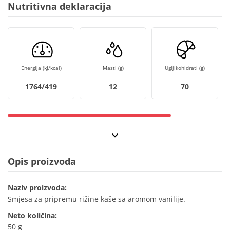
Nutritivna deklaracija
Energija (kJ/kcal)
Masti (g)
Ugljikohidrati (g)
1764/419
12
70
Opis proizvoda
Naziv proizvoda:
Smjesa za pripremu rižine kaše sa aromom vanilije.
Neto količina:
50 g