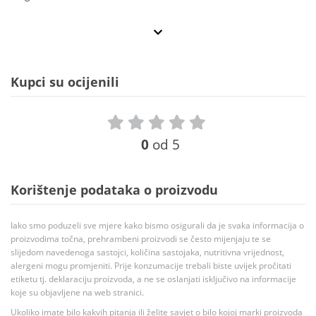
Kupci su ocijenili
0
od 5
Korištenje podataka o proizvodu
Iako smo poduzeli sve mjere kako bismo osigurali da je svaka informacija o
proizvodima točna, prehrambeni proizvodi se često mijenjaju te se
slijedom navedenoga sastojci, količina sastojaka, nutritivna vrijednost,
alergeni mogu promjeniti. Prije konzumacije trebali biste uvijek pročitati
etiketu tj. deklaraciju proizvoda, a ne se oslanjati isključivo na informacije
koje su objavljene na web stranici.
Ukoliko imate bilo kakvih pitanja ili želite savjet o bilo kojoj marki proizvoda