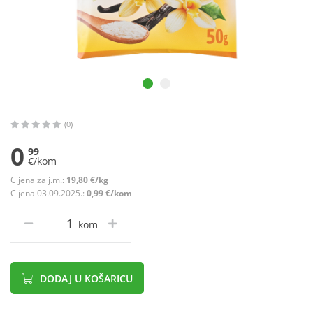
(0)
0
99
€/kom
Cijena za j.m.:
19,80 €/kg
Cijena 03.09.2025.:
0,99 €/kom
kom
DODAJ U KOŠARICU