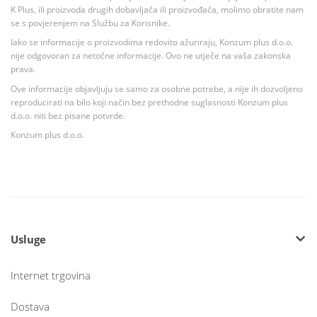
K Plus, ili proizvoda drugih dobavljača ili proizvođača, molimo obratite nam
se s povjerenjem na Službu za Korisnike.
Iako se informacije o proizvodima redovito ažuriraju, Konzum plus d.o.o.
nije odgovoran za netočne informacije. Ovo ne utječe na vaša zakonska
prava.
Ove informacije objavljuju se samo za osobne potrebe, a nije ih dozvoljeno
reproducirati na bilo koji način bez prethodne suglasnosti Konzum plus
d.o.o. niti bez pisane potvrde.
Konzum plus d.o.o.
Usluge
Internet trgovina
Dostava