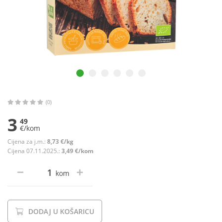
(0)
3
49
€/kom
Cijena za j.m.:
8,73 €/kg
Cijena 07.11.2025.:
3,49 €/kom
kom
DODAJ U KOŠARICU