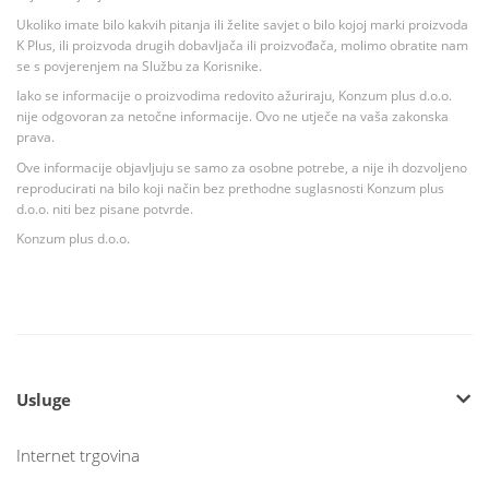
Ukoliko imate bilo kakvih pitanja ili želite savjet o bilo kojoj marki proizvoda
K Plus, ili proizvoda drugih dobavljača ili proizvođača, molimo obratite nam
se s povjerenjem na Službu za Korisnike.
Iako se informacije o proizvodima redovito ažuriraju, Konzum plus d.o.o.
nije odgovoran za netočne informacije. Ovo ne utječe na vaša zakonska
prava.
Ove informacije objavljuju se samo za osobne potrebe, a nije ih dozvoljeno
reproducirati na bilo koji način bez prethodne suglasnosti Konzum plus
d.o.o. niti bez pisane potvrde.
Konzum plus d.o.o.
Usluge
Internet trgovina