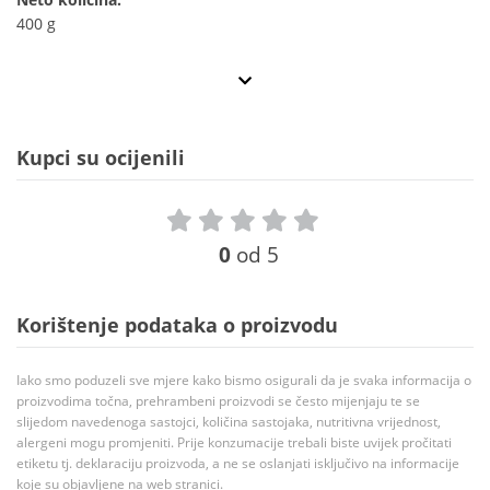
400 g
Kupci su ocijenili
0
od 5
Korištenje podataka o proizvodu
Iako smo poduzeli sve mjere kako bismo osigurali da je svaka informacija o
proizvodima točna, prehrambeni proizvodi se često mijenjaju te se
slijedom navedenoga sastojci, količina sastojaka, nutritivna vrijednost,
alergeni mogu promjeniti. Prije konzumacije trebali biste uvijek pročitati
etiketu tj. deklaraciju proizvoda, a ne se oslanjati isključivo na informacije
koje su objavljene na web stranici.