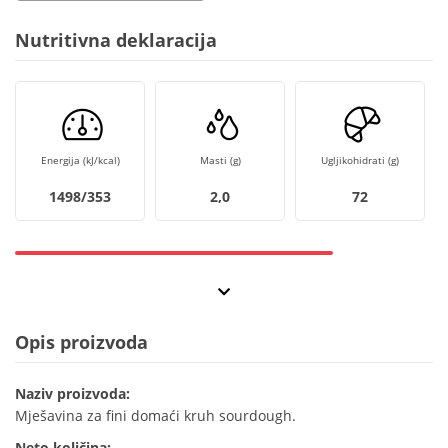
Nutritivna deklaracija
Energija (kJ/kcal)
Masti (g)
Ugljikohidrati (g)
1498/353
2,0
72
Opis proizvoda
Naziv proizvoda:
Mješavina za fini domaći kruh sourdough.
Neto količina: