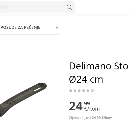
24 cm - Konzum
, POSUDE ZA PEČENJE
Delimano Sto
Ø24 cm
(0)
24
99
€/kom
Cijena za j.m.:
24,99 €/kom