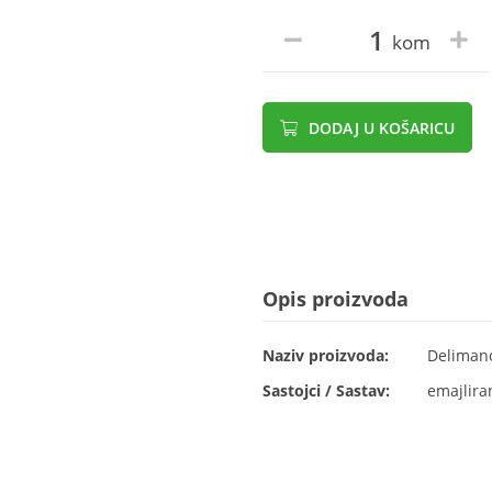
kom
DODAJ U KOŠARICU
Opis proizvoda
Naziv proizvoda:
Delimano
Sastojci / Sastav:
emajliran