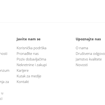
Javite nam se
Upoznajte nas
Korisnička podrška
O nama
nosti
Pronađite nas
Društvena odgovo
Poziv dobavljačima
Jamstvo kvalitete
Nekretnine i zakupi
Novosti
 Konzum
Karijere
Kutak za medije
anja za
Kontakt
e u
ci