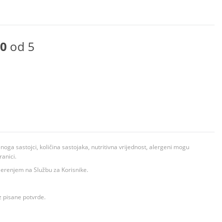
0
od 5
ga sastojci, količina sastojaka, nutritivna vrijednost, alergeni mogu
ranici.
ovjerenjem na Službu za Korisnike.
z pisane potvrde.