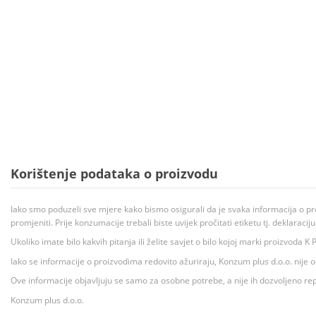
Korištenje podataka o proizvodu
Iako smo poduzeli sve mjere kako bismo osigurali da je svaka informacija o pr
promjeniti. Prije konzumacije trebali biste uvijek pročitati etiketu tj. deklaraci
Ukoliko imate bilo kakvih pitanja ili želite savjet o bilo kojoj marki proizvoda
Iako se informacije o proizvodima redovito ažuriraju, Konzum plus d.o.o. nije
Ove informacije objavljuju se samo za osobne potrebe, a nije ih dozvoljeno rep
Konzum plus d.o.o.