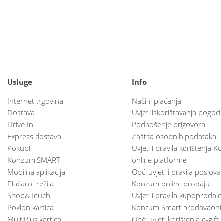
Usluge
Info
Internet trgovina
Načini plaćanja
Dostava
Uvjeti iskorištavanja pogod
Drive In
Podnošenje prigovora
Express dostava
Zaštita osobnih podataka
Pokupi
Uvjeti i pravila korištenja
Konzum SMART
online platforme
Mobilna aplikacija
Opći uvjeti i pravila poslov
Plaćanje režija
Konzum online prodaju
Shop&Touch
Uvjeti i pravila kupoprodaj
Poklon kartica
Konzum Smart prodavaoni
MultiPlus kartica
Opći uvjeti korištenja e-gift