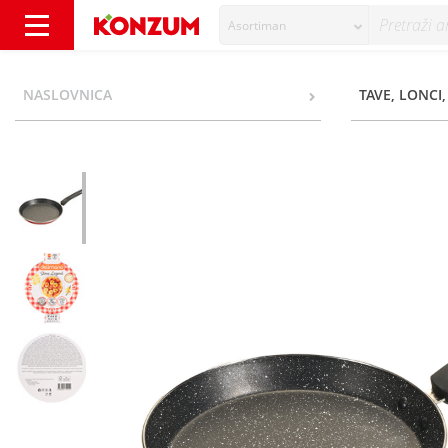
Asortiman
Delimano Stone Legend Tava za palačinke Ø
NASLOVNICA
TAVE, LONCI