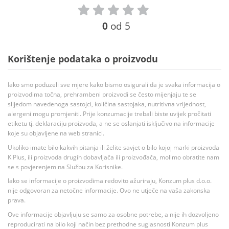
0
od 5
Korištenje podataka o proizvodu
Iako smo poduzeli sve mjere kako bismo osigurali da je svaka informacija o
proizvodima točna, prehrambeni proizvodi se često mijenjaju te se
slijedom navedenoga sastojci, količina sastojaka, nutritivna vrijednost,
alergeni mogu promjeniti. Prije konzumacije trebali biste uvijek pročitati
etiketu tj. deklaraciju proizvoda, a ne se oslanjati isključivo na informacije
koje su objavljene na web stranici.
Ukoliko imate bilo kakvih pitanja ili želite savjet o bilo kojoj marki proizvoda
K Plus, ili proizvoda drugih dobavljača ili proizvođača, molimo obratite nam
se s povjerenjem na Službu za Korisnike.
Iako se informacije o proizvodima redovito ažuriraju, Konzum plus d.o.o.
nije odgovoran za netočne informacije. Ovo ne utječe na vaša zakonska
prava.
Ove informacije objavljuju se samo za osobne potrebe, a nije ih dozvoljeno
reproducirati na bilo koji način bez prethodne suglasnosti Konzum plus