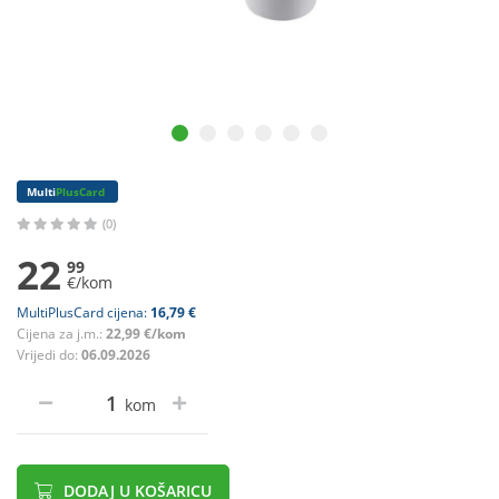
Multi
PlusCard
(0)
22
99
€/kom
MultiPlusCard cijena:
16,79 €
Cijena za j.m.:
22,99 €/kom
Vrijedi do:
06.09.2026
kom
DODAJ U KOŠARICU