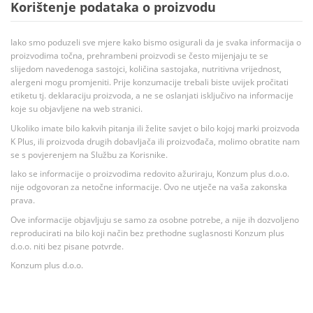
Korištenje podataka o proizvodu
Iako smo poduzeli sve mjere kako bismo osigurali da je svaka informacija o
proizvodima točna, prehrambeni proizvodi se često mijenjaju te se
slijedom navedenoga sastojci, količina sastojaka, nutritivna vrijednost,
alergeni mogu promjeniti. Prije konzumacije trebali biste uvijek pročitati
etiketu tj. deklaraciju proizvoda, a ne se oslanjati isključivo na informacije
koje su objavljene na web stranici.
Ukoliko imate bilo kakvih pitanja ili želite savjet o bilo kojoj marki proizvoda
K Plus, ili proizvoda drugih dobavljača ili proizvođača, molimo obratite nam
se s povjerenjem na Službu za Korisnike.
Iako se informacije o proizvodima redovito ažuriraju, Konzum plus d.o.o.
nije odgovoran za netočne informacije. Ovo ne utječe na vaša zakonska
prava.
Ove informacije objavljuju se samo za osobne potrebe, a nije ih dozvoljeno
reproducirati na bilo koji način bez prethodne suglasnosti Konzum plus
d.o.o. niti bez pisane potvrde.
Konzum plus d.o.o.