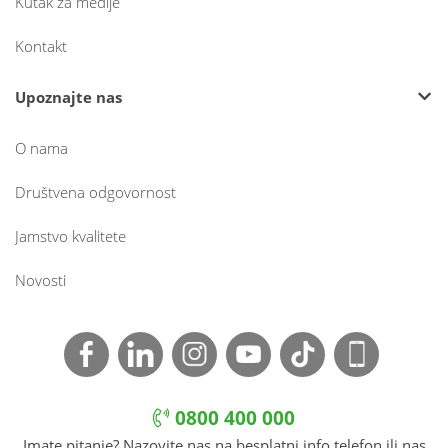
Kutak za medije
Kontakt
Upoznajte nas
O nama
Društvena odgovornost
Jamstvo kvalitete
Novosti
0800 400 000
Imate pitanje? Nazovite nas na besplatni info telefon ili nas