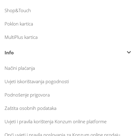
Shop&Touch
Poklon kartica
MultiPlus kartica
Info
Načini plaćanja
Uvjeti iskorištavanja pogodnosti
Podnošenje prigovora
Zaštita osobnih podataka
Uvjeti i pravila korištenja Konzum online platforme
Opći uvjeti i pravila poslovanja za Konzum online prodaju