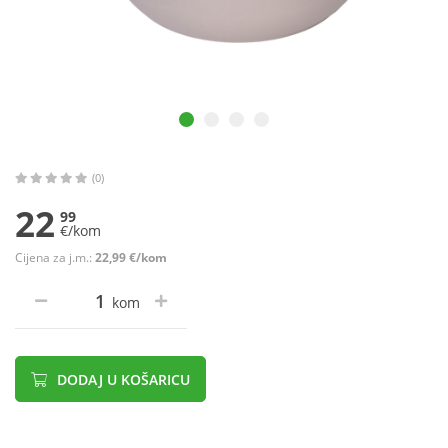
(0)
22
99
€/kom
Cijena za j.m.:
22,99 €/kom
kom
DODAJ U KOŠARICU