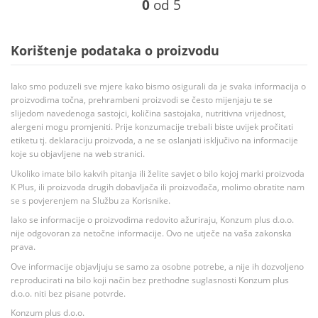
0
od 5
Korištenje podataka o proizvodu
Iako smo poduzeli sve mjere kako bismo osigurali da je svaka informacija o
proizvodima točna, prehrambeni proizvodi se često mijenjaju te se
slijedom navedenoga sastojci, količina sastojaka, nutritivna vrijednost,
alergeni mogu promjeniti. Prije konzumacije trebali biste uvijek pročitati
etiketu tj. deklaraciju proizvoda, a ne se oslanjati isključivo na informacije
koje su objavljene na web stranici.
Ukoliko imate bilo kakvih pitanja ili želite savjet o bilo kojoj marki proizvoda
K Plus, ili proizvoda drugih dobavljača ili proizvođača, molimo obratite nam
se s povjerenjem na Službu za Korisnike.
Iako se informacije o proizvodima redovito ažuriraju, Konzum plus d.o.o.
nije odgovoran za netočne informacije. Ovo ne utječe na vaša zakonska
prava.
Ove informacije objavljuju se samo za osobne potrebe, a nije ih dozvoljeno
reproducirati na bilo koji način bez prethodne suglasnosti Konzum plus
d.o.o. niti bez pisane potvrde.
Konzum plus d.o.o.