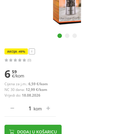
AKCIJA -49%
!
(0)
6
59
€/kom
Cijena za j.m.:
6,59 €/kom
NC 30 dana:
12,99 €/kom
Vrijedi do:
18.08.2026
kom
DODAJ U KOŠARICU