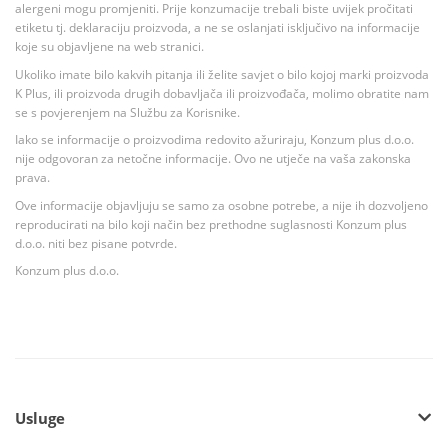
alergeni mogu promjeniti. Prije konzumacije trebali biste uvijek pročitati
etiketu tj. deklaraciju proizvoda, a ne se oslanjati isključivo na informacije
koje su objavljene na web stranici.
Ukoliko imate bilo kakvih pitanja ili želite savjet o bilo kojoj marki proizvoda
K Plus, ili proizvoda drugih dobavljača ili proizvođača, molimo obratite nam
se s povjerenjem na Službu za Korisnike.
Iako se informacije o proizvodima redovito ažuriraju, Konzum plus d.o.o.
nije odgovoran za netočne informacije. Ovo ne utječe na vaša zakonska
prava.
Ove informacije objavljuju se samo za osobne potrebe, a nije ih dozvoljeno
reproducirati na bilo koji način bez prethodne suglasnosti Konzum plus
d.o.o. niti bez pisane potvrde.
Konzum plus d.o.o.
Usluge