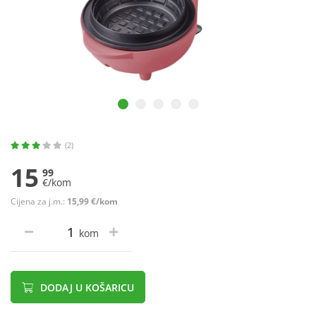
(2)
15
99
€/kom
Cijena za j.m.:
15,99 €/kom
kom
DODAJ U KOŠARICU