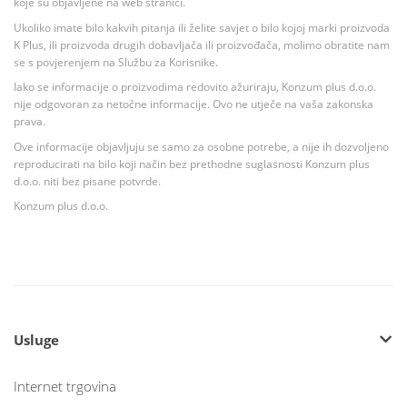
koje su objavljene na web stranici.
Ukoliko imate bilo kakvih pitanja ili želite savjet o bilo kojoj marki proizvoda
K Plus, ili proizvoda drugih dobavljača ili proizvođača, molimo obratite nam
se s povjerenjem na Službu za Korisnike.
Iako se informacije o proizvodima redovito ažuriraju, Konzum plus d.o.o.
nije odgovoran za netočne informacije. Ovo ne utječe na vaša zakonska
prava.
Ove informacije objavljuju se samo za osobne potrebe, a nije ih dozvoljeno
reproducirati na bilo koji način bez prethodne suglasnosti Konzum plus
d.o.o. niti bez pisane potvrde.
Konzum plus d.o.o.
Usluge
Internet trgovina