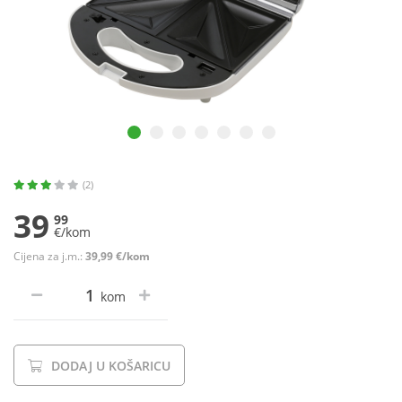
(2)
39
99
€/kom
Cijena za j.m.:
39,99 €/kom
kom
DODAJ U KOŠARICU