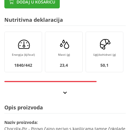
DODAJ U KOŠARICU
Nutritivna deklaracija
Energija (kJ/kcal)
Masti (g)
Ugljikohidrati (g)
1840/442
23,4
50,1
Opis proizvoda
Naziv proizvoda:
Chocolix-Pir - Pirovo čajno pecivo s kapljicama tamne čokolade