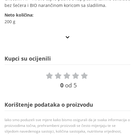
bez šećera i BIO narančinom koricom sa sladilima.
Neto količina:
200 g
Kupci su ocijenili
0
od 5
Korištenje podataka o proizvodu
Iako smo poduzeli sve mjere kako bismo osigurali da je svaka informacija o
proizvodima točna, prehrambeni proizvodi se često mijenjaju te se
slijedom navedenoga sastojci, količina sastojaka, nutritivna vrijednost,