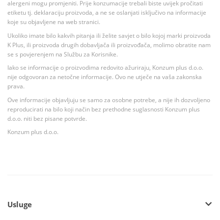
alergeni mogu promjeniti. Prije konzumacije trebali biste uvijek pročitati
etiketu tj. deklaraciju proizvoda, a ne se oslanjati isključivo na informacije
koje su objavljene na web stranici.
Ukoliko imate bilo kakvih pitanja ili želite savjet o bilo kojoj marki proizvoda
K Plus, ili proizvoda drugih dobavljača ili proizvođača, molimo obratite nam
se s povjerenjem na Službu za Korisnike.
Iako se informacije o proizvodima redovito ažuriraju, Konzum plus d.o.o.
nije odgovoran za netočne informacije. Ovo ne utječe na vaša zakonska
prava.
Ove informacije objavljuju se samo za osobne potrebe, a nije ih dozvoljeno
reproducirati na bilo koji način bez prethodne suglasnosti Konzum plus
d.o.o. niti bez pisane potvrde.
Konzum plus d.o.o.
Usluge