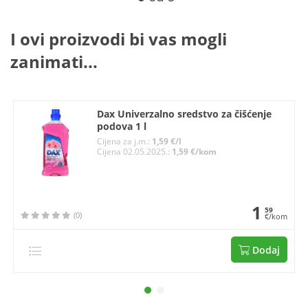
I ovi proizvodi bi vas mogli
zanimati...
Dax Univerzalno sredstvo za čišćenje
podova 1 l
Cijena za j.m.:
1,59 €/l
Cijena 02.05.2025.:
1,59 €/kom
1
59
(0)
€/kom
Dodaj