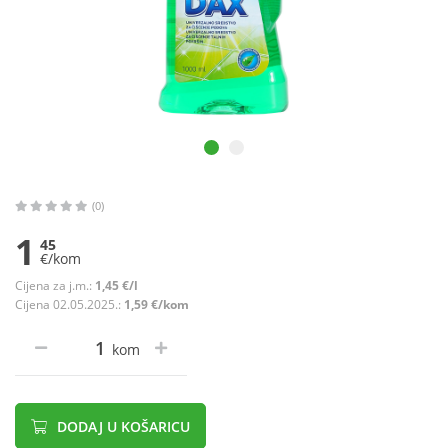
(0)
1
45
€/kom
Cijena za j.m.:
1,45 €/l
Cijena 02.05.2025.:
1,59 €/kom
kom
DODAJ U KOŠARICU