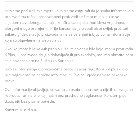
Iako smo poduzeli sve mjere kako bismo osigurali da je svaka informacija o
proizvodima točna, prehrambeni proizvodi se često mijenjaju te se
slijedom navedenoga sastojci, količina sastojaka, nutritivna vrijednost,
alergeni mogu promjeniti. Prije konzumacije trebali biste uvijek pročitati
etiketu tj. deklaraciju proizvoda, a ne se oslanjati isključivo na informacije
koje su objavljene na web stranici.
Ukoliko imate bilo kakvih pitanja ili želite savjet o bilo kojoj marki proizvoda
K Plus, ili proizvoda drugih dobavljača ili proizvođača, molimo obratite nam
se s povjerenjem na Službu za Korisnike.
Iako se informacije o proizvodima redovito ažuriraju, Konzum plus d.o.o.
nije odgovoran za netočne informacije. Ovo ne utječe na vaša zakonska
prava.
Ove informacije objavljuju se samo za osobne potrebe, a nije ih dozvoljeno
reproducirati na bilo koji način bez prethodne suglasnosti Konzum plus
d.o.o. niti bez pisane potvrde.
Konzum plus d.o.o.