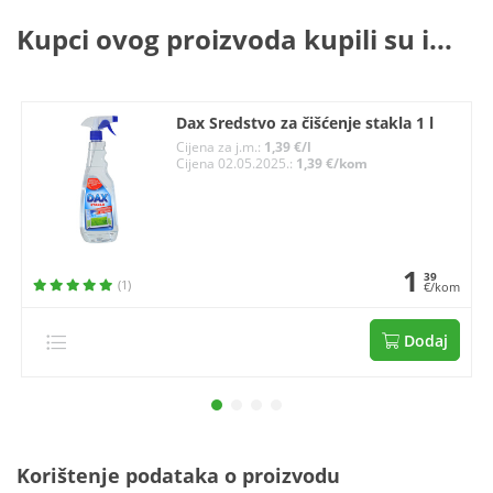
Kupci ovog proizvoda kupili su i...
Dax Sredstvo za čišćenje stakla 1 l
Cijena za j.m.:
1,39 €/l
Cijena 02.05.2025.:
1,39 €/kom
1
39
(1)
€/kom
Dodaj
Korištenje podataka o proizvodu