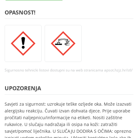
OPASNOST!
Sigurnosno tehnicki listovi dostupni su na web stranicama apsot.hzjz.hr/stl/
UPOZORENJA
Savjeti za sigurnost: uzrokuje teške ozljede oka. Može izazvati
alergijsku reakciju. Čuvati izvan dohvata djece. Prije uporabe
pročitati naljepnicu/informacije na etiketi. Nositi zaštitne
rukavice. U slučaju nadražaja ili osipa na koži: zatražiti
savjet/pomoć liječnika. U SLUČAJU DODIRA S OČIMA: oprezno
ispirati vodom nekoliko minuta. Ukloniti kontaktne leće ako ih