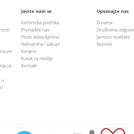
Javite nam se
Upoznajte nas
Korisnička podrška
O nama
nosti
Pronađite nas
Društvena odgovo
Poziv dobavljačima
Jamstvo kvalitete
Nekretnine i zakupi
Novosti
 Konzum
Karijere
Kutak za medije
anja za
Kontakt
e u
ci