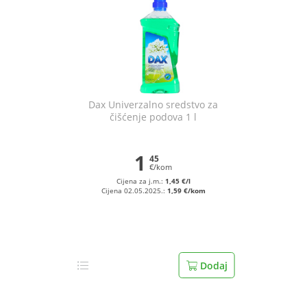
Dax Univerzalno sredstvo za
čišćenje podova 1 l
1
45
€/kom
Cijena za j.m.:
1,45 €/l
Cijena 02.05.2025.:
1,59 €/kom
Dodaj