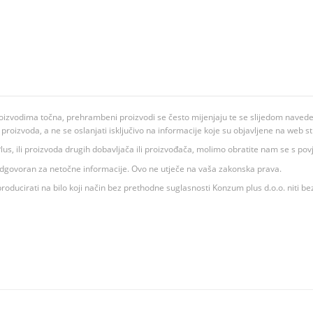
oizvodima točna, prehrambeni proizvodi se često mijenjaju te se slijedom navedeno
ju proizvoda, a ne se oslanjati isključivo na informacije koje su objavljene na web st
 K Plus, ili proizvoda drugih dobavljača ili proizvođača, molimo obratite nam se s p
 odgovoran za netočne informacije. Ovo ne utječe na vaša zakonska prava.
roducirati na bilo koji način bez prethodne suglasnosti Konzum plus d.o.o. niti be