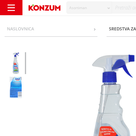
Asortiman
Dax Sredstvo za čišćenje stakla 1 l - Konzum
NASLOVNICA
SREDSTVA ZA