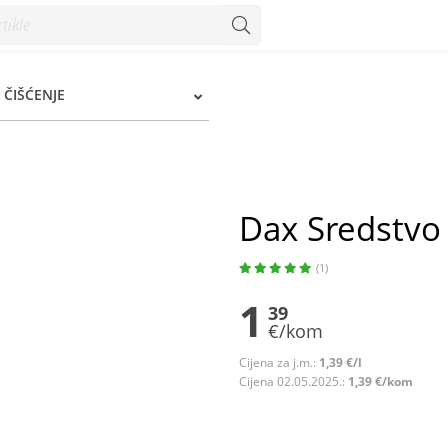
 ČIŠĆENJE
Dax Sredstvo z
(1)
1
39
€/kom
Cijena za j.m.:
1,39 €/l
Cijena 02.05.2025.:
1,39 €/kom