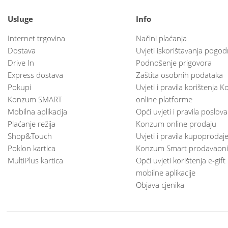
Usluge
Info
Internet trgovina
Načini plaćanja
Dostava
Uvjeti iskorištavanja pogod
Drive In
Podnošenje prigovora
Express dostava
Zaštita osobnih podataka
Pokupi
Uvjeti i pravila korištenja
Konzum SMART
online platforme
Mobilna aplikacija
Opći uvjeti i pravila poslov
Plaćanje režija
Konzum online prodaju
Shop&Touch
Uvjeti i pravila kupoprodaj
Poklon kartica
Konzum Smart prodavaoni
MultiPlus kartica
Opći uvjeti korištenja e-gift
mobilne aplikacije
Objava cjenika