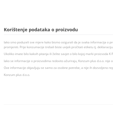
Korištenje podataka o proizvodu
Iako smo poduzeli sve mjere kako bismo osigurali da je svaka informacija o pr
promjeniti. Prije konzumacije trebali biste uvijek pročitati etiketu tj. deklaraci
Ukoliko imate bilo kakvih pitanja ili želite savjet o bilo kojoj marki proizvoda
Iako se informacije o proizvodima redovito ažuriraju, Konzum plus d.o.o. nije
Ove informacije objavljuju se samo za osobne potrebe, a nije ih dozvoljeno rep
Konzum plus d.o.o.