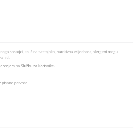
ga sastojci, količina sastojaka, nutritivna vrijednost, alergeni mogu
ranici.
ovjerenjem na Službu za Korisnike.
z pisane potvrde.