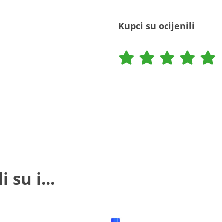
Kupci su ocijenili
 su i...