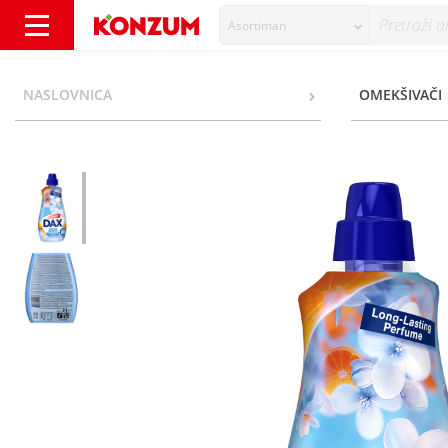
Asortiman
Dax Omekšivač fresh breeze 2 l - Konzum
NASLOVNICA
OMEKŠIVAČI