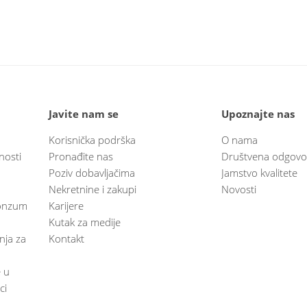
Javite nam se
Upoznajte nas
Korisnička podrška
O nama
nosti
Pronađite nas
Društvena odgovo
Poziv dobavljačima
Jamstvo kvalitete
Nekretnine i zakupi
Novosti
 Konzum
Karijere
Kutak za medije
anja za
Kontakt
e u
ci