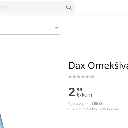
Dax Omekšivač
(0)
2
99
€/kom
Cijena za j.m.:
1,50 €/l
Cijena 12.12.2025.:
2,99 €/kom