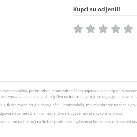
Kupci su ocijenili
oizvodima točna, prehrambeni proizvodi se često mijenjaju te se slijedom navedeno
ju proizvoda, a ne se oslanjati isključivo na informacije koje su objavljene na web st
 K Plus, ili proizvoda drugih dobavljača ili proizvođača, molimo obratite nam se s p
 odgovoran za netočne informacije. Ovo ne utječe na vaša zakonska prava.
roducirati na bilo koji način bez prethodne suglasnosti Konzum plus d.o.o. niti be