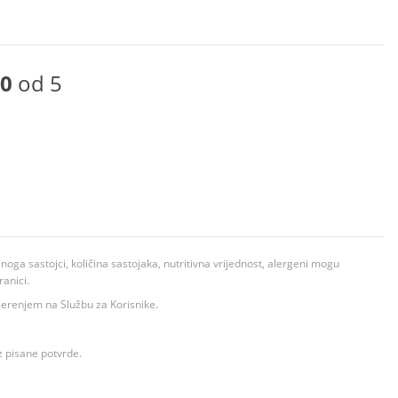
0
od 5
ga sastojci, količina sastojaka, nutritivna vrijednost, alergeni mogu
ranici.
ovjerenjem na Službu za Korisnike.
z pisane potvrde.