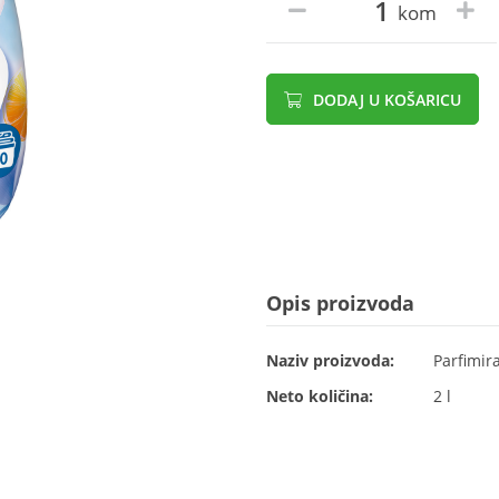
kom
DODAJ U KOŠARICU
Opis proizvoda
Naziv proizvoda:
Parfimir
Neto količina:
2 l