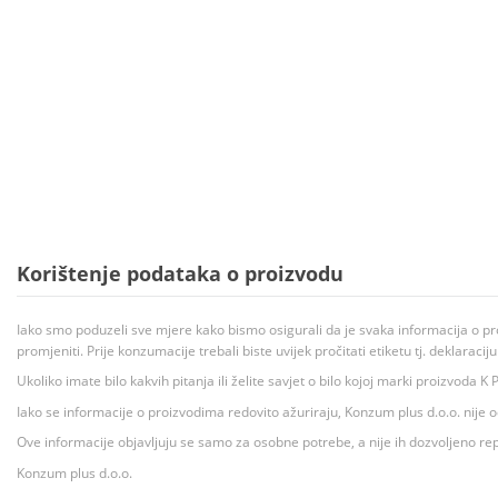
Korištenje podataka o proizvodu
Iako smo poduzeli sve mjere kako bismo osigurali da je svaka informacija o pr
promjeniti. Prije konzumacije trebali biste uvijek pročitati etiketu tj. deklaraci
Ukoliko imate bilo kakvih pitanja ili želite savjet o bilo kojoj marki proizvoda
Iako se informacije o proizvodima redovito ažuriraju, Konzum plus d.o.o. nije
Ove informacije objavljuju se samo za osobne potrebe, a nije ih dozvoljeno rep
Konzum plus d.o.o.