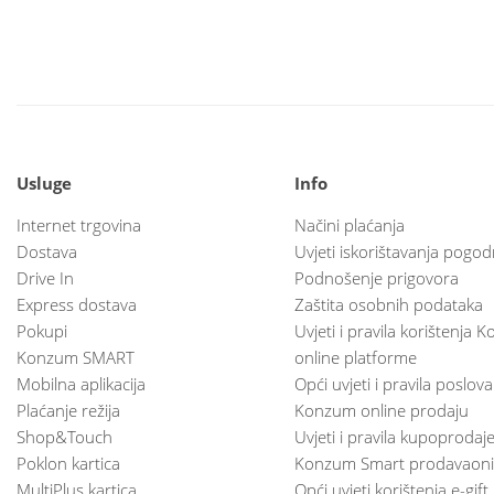
Usluge
Info
Internet trgovina
Načini plaćanja
Dostava
Uvjeti iskorištavanja pogod
Drive In
Podnošenje prigovora
Express dostava
Zaštita osobnih podataka
Pokupi
Uvjeti i pravila korištenja
Konzum SMART
online platforme
Mobilna aplikacija
Opći uvjeti i pravila poslov
Plaćanje režija
Konzum online prodaju
Shop&Touch
Uvjeti i pravila kupoprodaj
Poklon kartica
Konzum Smart prodavaoni
MultiPlus kartica
Opći uvjeti korištenja e-gift