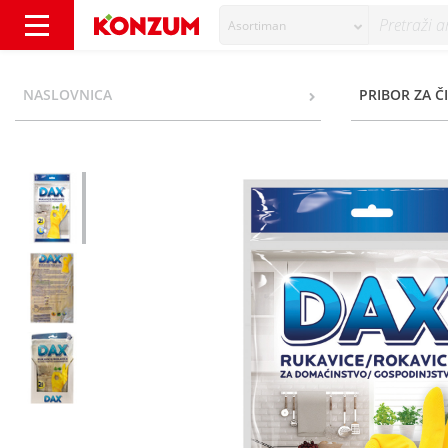
Asortiman
Dax Rukavice za domaćinstvo veličina L 2/1 
NASLOVNICA
PRIBOR ZA Č