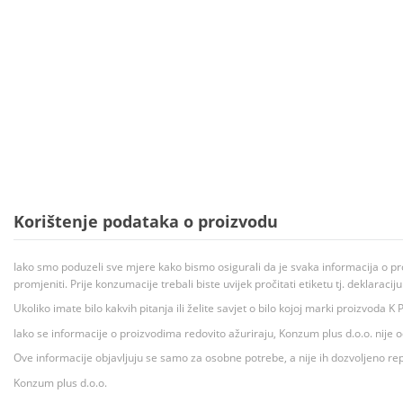
Korištenje podataka o proizvodu
Iako smo poduzeli sve mjere kako bismo osigurali da je svaka informacija o pr
promjeniti. Prije konzumacije trebali biste uvijek pročitati etiketu tj. deklaraci
Ukoliko imate bilo kakvih pitanja ili želite savjet o bilo kojoj marki proizvoda
Iako se informacije o proizvodima redovito ažuriraju, Konzum plus d.o.o. nije
Ove informacije objavljuju se samo za osobne potrebe, a nije ih dozvoljeno rep
Konzum plus d.o.o.