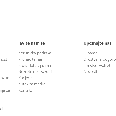
Javite nam se
Upoznajte nas
Korisnička podrška
O nama
nosti
Pronađite nas
Društvena odgovo
Poziv dobavljačima
Jamstvo kvalitete
Nekretnine i zakupi
Novosti
 Konzum
Karijere
Kutak za medije
anja za
Kontakt
e u
ci