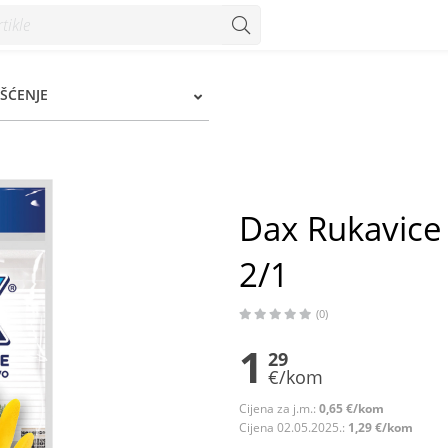
- Konzum
IŠĆENJE
Dax Rukavice 
2/1
(0)
1
29
€/kom
Cijena za j.m.:
0,65 €/kom
Cijena 02.05.2025.:
1,29 €/kom