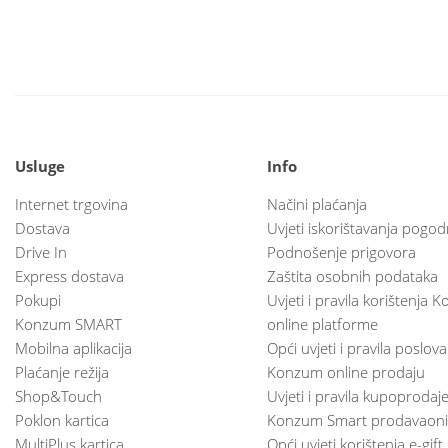
Usluge
Info
Internet trgovina
Načini plaćanja
Dostava
Uvjeti iskorištavanja pogod
Drive In
Podnošenje prigovora
Express dostava
Zaštita osobnih podataka
Pokupi
Uvjeti i pravila korištenja
Konzum SMART
online platforme
Mobilna aplikacija
Opći uvjeti i pravila poslov
Plaćanje režija
Konzum online prodaju
Shop&Touch
Uvjeti i pravila kupoprodaj
Poklon kartica
Konzum Smart prodavaoni
MultiPlus kartica
Opći uvjeti korištenja e-gift