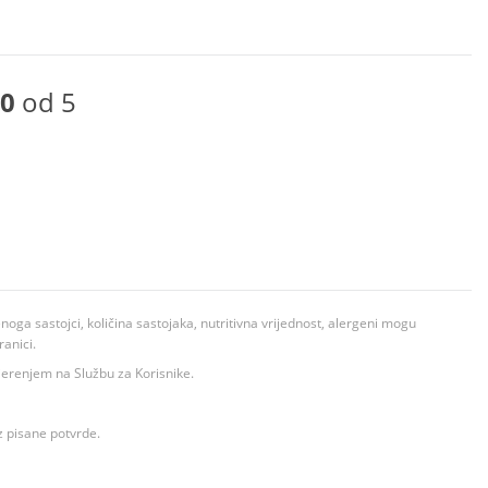
0
od 5
ga sastojci, količina sastojaka, nutritivna vrijednost, alergeni mogu
ranici.
ovjerenjem na Službu za Korisnike.
z pisane potvrde.