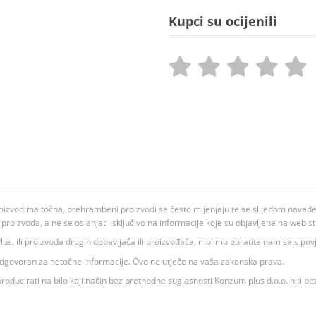
Kupci su ocijenili
oizvodima točna, prehrambeni proizvodi se često mijenjaju te se slijedom navedeno
ju proizvoda, a ne se oslanjati isključivo na informacije koje su objavljene na web st
 K Plus, ili proizvoda drugih dobavljača ili proizvođača, molimo obratite nam se s p
 odgovoran za netočne informacije. Ovo ne utječe na vaša zakonska prava.
roducirati na bilo koji način bez prethodne suglasnosti Konzum plus d.o.o. niti be