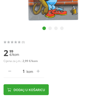
(0)
2
99
€/kom
Cijena za j.m.:
2,99 €/kom
kom
DODAJ U KOŠARICU