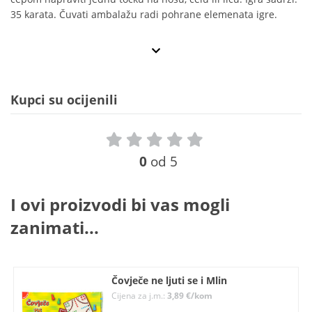
35 karata. Čuvati ambalažu radi pohrane elemenata igre.
Kupci su ocijenili
0
od 5
I ovi proizvodi bi vas mogli
zanimati...
Čovječe ne ljuti se i Mlin
Cijena za j.m.:
3,89 €/kom