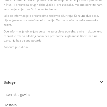
Ukoliko imate bilo kakvih pitanja ili želite savjet o bilo kojoj marki proizvoda
K Plus, ili proizvoda drugih dobavljača ili proizvođača, molimo obratite nam
se s povjerenjem na Službu za Korisnike.
Iako se informacije o proizvodima redovito ažuriraju, Konzum plus d.o.o.
nije odgovoran za netočne informacije. Ovo ne utječe na vaša zakonska
prava.
Ove informacije objavljuju se samo za osobne potrebe, a nije ih dozvoljeno
reproducirati na bilo koji način bez prethodne suglasnosti Konzum plus
d.o.o. niti bez pisane potvrde.
Konzum plus d.o.o.
Usluge
Internet trgovina
Dostava