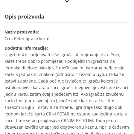
Opis proizvoda
Naziv proizvoda:
Crni Petar igraće karte
Dodatne informacije:
U igri može sudjelovati više igrača, ali najmanje dva. Prvo,
karte treba dobro promiješati i podijeliti ih igračima na
jednake dijelove. Ako igrač među svojim kartama nađe dvije
karte s jednakim znakom (odnosno crtežom u uglu), te karte
ostavi sa strane. Sada počinje izvlačenje: igraču kojem je
ostalo najviše karata u ruci, igrač s njegove lijevestrane izvlači
jednu kartu, zatim ovaj sljedećem itd. Ako igrač za izvučenu
kartu ima par u svojoj ruci, može obje karte - ali s istim
znakom u uglu - ostaviti sa strane. Igra traje tako dugo dok
jednom igraču karta CRNI PETAR ne ostane kao jedina karta u
ruci i time se on proglašava CRNIM PETROM. Tada je on
obavezan izvršiti unaprijed dogovorenu kaznu, npr. s čađavim
čepom napraviti jednu točku na nosu, čelu ili licu. Igra sadrži: