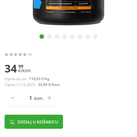
(0)
34
99
€/kom
Cijena za j.m.:
116,63 €/kg
Cijena 11.12.2025.:
34,99 €/kom
kom
DODAJ U KOŠARICU