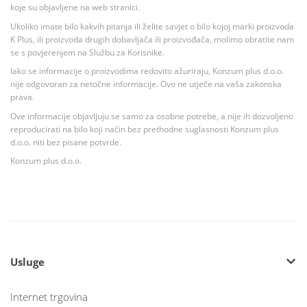
koje su objavljene na web stranici.
Ukoliko imate bilo kakvih pitanja ili želite savjet o bilo kojoj marki proizvoda
K Plus, ili proizvoda drugih dobavljača ili proizvođača, molimo obratite nam
se s povjerenjem na Službu za Korisnike.
Iako se informacije o proizvodima redovito ažuriraju, Konzum plus d.o.o.
nije odgovoran za netočne informacije. Ovo ne utječe na vaša zakonska
prava.
Ove informacije objavljuju se samo za osobne potrebe, a nije ih dozvoljeno
reproducirati na bilo koji način bez prethodne suglasnosti Konzum plus
d.o.o. niti bez pisane potvrde.
Konzum plus d.o.o.
Usluge
Internet trgovina