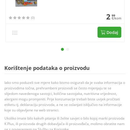
2
99
(0)
€/kom
Dodaj
Korištenje podataka o proizvodu
Iako smo poduzeli sve mjere kako bismo osigurali da je svaka informacija o
proizvodima točna, prehrambeni proizvodi se često mijenjaju te se
slijedom navedenoga sastojci, količina sastojaka, nutritivna vrijednost,
alergeni mogu promjeniti. Prije konzumacije trebali biste uvijek pročitati
etiketu tj. deklaraciju proizvoda, a ne se oslanjati isključivo na informacije
koje su objavljene na web stranici.
Ukoliko imate bilo kakvih pitanja ili želite savjet o bilo kojoj marki proizvoda
K Plus, ili proizvoda drugih dobavljača ili proizvođača, molimo obratite nam
se s povjerenjem na Službu za Korisnike.