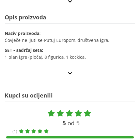
Opis proizvoda
Naziv proizvoda:
Čovječe ne ljuti se-Putuj Europom, društvena igra.
SET - sadržaj seta:
1 plan igre (ploča), 8 figurica, 1 kockica.
Kupci su ocijenili
5
od 5
(1)