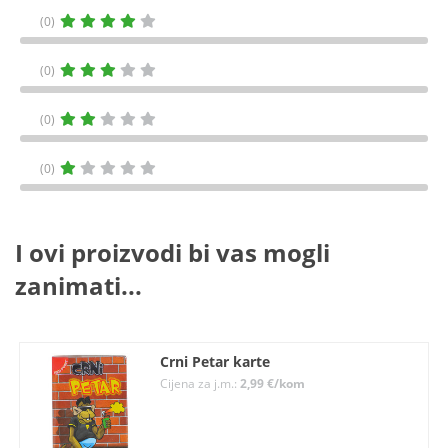
(0)
(0)
(0)
(0)
I ovi proizvodi bi vas mogli
zanimati...
Crni Petar karte
Cijena za j.m.:
2,99 €/kom