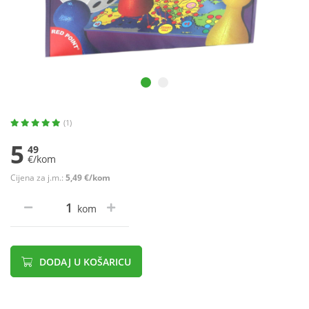
(1)
5
49
€/kom
Cijena za j.m.:
5,49 €/kom
kom
DODAJ U KOŠARICU