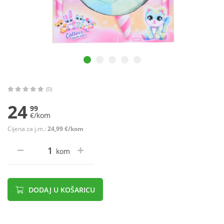
(0)
24
99
€/kom
Cijena za j.m.:
24,99 €/kom
kom
DODAJ U KOŠARICU