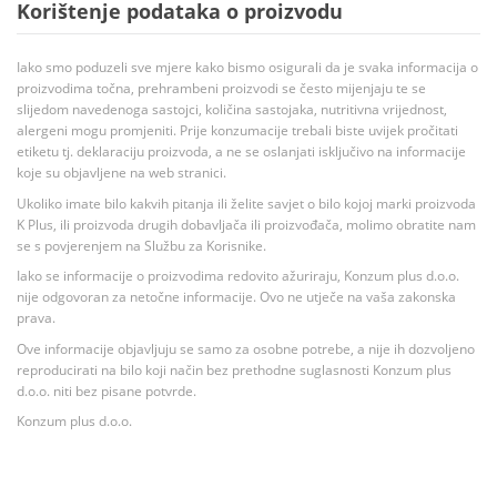
Korištenje podataka o proizvodu
Iako smo poduzeli sve mjere kako bismo osigurali da je svaka informacija o
proizvodima točna, prehrambeni proizvodi se često mijenjaju te se
slijedom navedenoga sastojci, količina sastojaka, nutritivna vrijednost,
alergeni mogu promjeniti. Prije konzumacije trebali biste uvijek pročitati
etiketu tj. deklaraciju proizvoda, a ne se oslanjati isključivo na informacije
koje su objavljene na web stranici.
Ukoliko imate bilo kakvih pitanja ili želite savjet o bilo kojoj marki proizvoda
K Plus, ili proizvoda drugih dobavljača ili proizvođača, molimo obratite nam
se s povjerenjem na Službu za Korisnike.
Iako se informacije o proizvodima redovito ažuriraju, Konzum plus d.o.o.
nije odgovoran za netočne informacije. Ovo ne utječe na vaša zakonska
prava.
Ove informacije objavljuju se samo za osobne potrebe, a nije ih dozvoljeno
reproducirati na bilo koji način bez prethodne suglasnosti Konzum plus
d.o.o. niti bez pisane potvrde.
Konzum plus d.o.o.