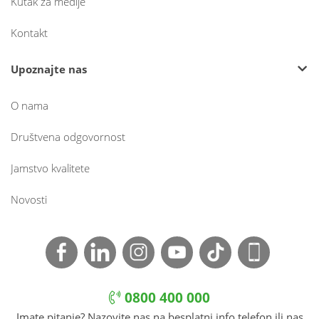
Kutak za medije
Kontakt
Upoznajte nas
O nama
Društvena odgovornost
Jamstvo kvalitete
Novosti
0800 400 000
Imate pitanje? Nazovite nas na besplatni info telefon ili nas