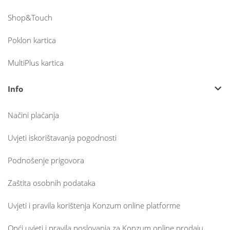
Shop&Touch
Poklon kartica
MultiPlus kartica
Info
Načini plaćanja
Uvjeti iskorištavanja pogodnosti
Podnošenje prigovora
Zaštita osobnih podataka
Uvjeti i pravila korištenja Konzum online platforme
Opći uvjeti i pravila poslovanja za Konzum online prodaju