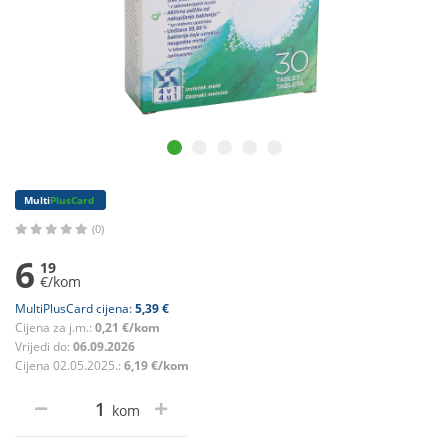
Multi
PlusCard
(0)
6
19
€/kom
MultiPlusCard cijena:
5,39 €
Cijena za j.m.:
0,21 €/kom
Vrijedi do:
06.09.2026
Cijena 02.05.2025.:
6,19 €/kom
kom