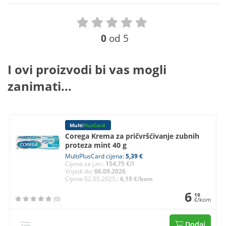
0
od 5
I ovi proizvodi bi vas mogli
zanimati...
Multi
PlusCard
Corega Krema za pričvršćivanje zubnih
proteza mint 40 g
MultiPlusCard cijena:
5,39 €
Cijena za j.m.:
154,75 €/l
Vrijedi do:
06.09.2026
Cijena 02.05.2025.:
6,19 €/kom
6
19
(0)
€/kom
Dodaj