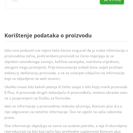
Korištenje podataka o proizvodu
Iako smo poduzeli sve mjere kako bismo osigurali da je svaka informacija o
proizvodima točna, prehrambeni proizvodi se često mijenjaju te se
slijedom navedenoga sastojci, količina sastojaka, nutritivna vrijednost,
alergeni mogu promjeniti. Prije konzumacije trebali biste uvijek pročitati
etiketu tj. deklaraciju proizvoda, a ne se oslanjati isključivo na informacije
koje su objavljene na web stranici.
Ukoliko imate bilo kakvih pitanja ili želite savjet o bilo kojoj marki proizvoda
K Plus, ili proizvoda drugih dobavljača ili proizvođača, molimo obratite nam
se s povjerenjem na Službu za Korisnike.
Iako se informacije o proizvodima redovito ažuriraju, Konzum plus d.o.o.
nije odgovoran za netočne informacije. Ovo ne utječe na vaša zakonska
prava.
Ove informacije objavljuju se samo za osobne potrebe, a nije ih dozvoljeno
reproducirati na bilo koji način bez prethodne suglasnosti Konzum plus