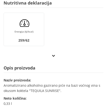
Nutritivna deklaracija
Energija (kJ/kcal)
259/62
Opis proizvoda
Naziv proizvoda:
Aromatizirano alkoholno gazirano piće na bazi voćnog vina s
okusom koktela "TEQUILA SUNRISE".
Neto količina:
0,33 l