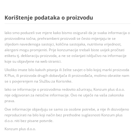
Korištenje podataka o proizvodu
Iako smo poduzeli sve mjere kako bismo osigurali da je svaka informacija o
proizvodima točna, prehrambeni proizvodi se često mijenjaju te se
slijedom navedenoga sastojci, količina sastojaka, nutritivna vrijednost,
alergeni mogu promjeniti. Prije konzumacije trebali biste uvijek pročitati
etiketu tj. deklaraciju proizvoda, a ne se oslanjati isključivo na informacije
koje su objavljene na web stranici.
Ukoliko imate bilo kakvih pitanja ili želite savjet o bilo kojoj marki proizvoda
K Plus, ili proizvoda drugih dobavljača ili proizvođača, molimo obratite nam
se s povjerenjem na Službu za Korisnike.
Iako se informacije o proizvodima redovito ažuriraju, Konzum plus d.o.o.
nije odgovoran za netočne informacije. Ovo ne utječe na vaša zakonska
prava.
Ove informacije objavljuju se samo za osobne potrebe, a nije ih dozvoljeno
reproducirati na bilo koji način bez prethodne suglasnosti Konzum plus
d.o.o. niti bez pisane potvrde.
Konzum plus d.o.o.